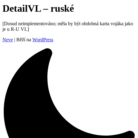
DetailVL – ruské
[Dosud neimplementováno; měla by být obdobná karta vojáka jako
je u R-U VL]
Neve
| Běží na
WordPress