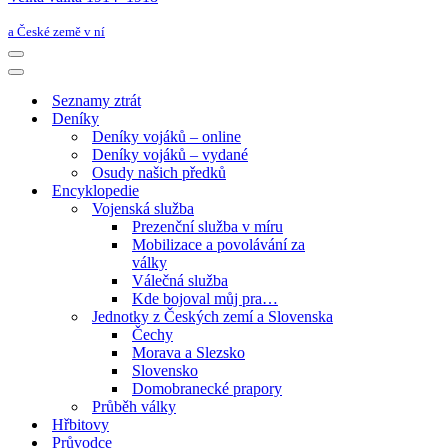
a České země v ní
Navigační
menu
Navigační
menu
Seznamy ztrát
Deníky
Deníky vojáků – online
Deníky vojáků – vydané
Osudy našich předků
Encyklopedie
Vojenská služba
Prezenční služba v míru
Mobilizace a povolávání za
války
Válečná služba
Kde bojoval můj pra…
Jednotky z Českých zemí a Slovenska
Čechy
Morava a Slezsko
Slovensko
Domobranecké prapory
Průběh války
Hřbitovy
Průvodce