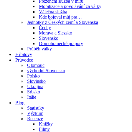
Prezenční služba v míru
Mobilizace a povolávání za války
Válečná služba
Kde bojoval můj pra…
Jednotky z Českých zemí a Slovenska
Čechy
Morava a Slezsko
Slovensko
Domobranecké prapory
Průběh války
Hřbitovy
Průvodce
Olomouc
východní Slovensko
Polsko
Slovinsko
Ukrajina
Srbsko
Itálie
Blog
Statistiky
Výzkum
Recenze
Knížky
Filmy