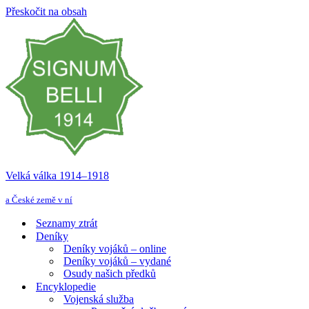
Přeskočit na obsah
Velká válka 1914–⁠⁠⁠⁠⁠⁠1918
a České země v ní
Seznamy ztrát
Deníky
Deníky vojáků – online
Deníky vojáků – vydané
Osudy našich předků
Encyklopedie
Vojenská služba