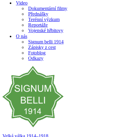
Video
Dokumentární filmy
Přednášky
Terénní výzkum
Reportáže
Vojenské hřbitovy
O nás
Signum belli 1914
Zápisky z cest
Fotoblog
Odkazy
Velká válka 1914–⁠⁠⁠⁠⁠⁠1918