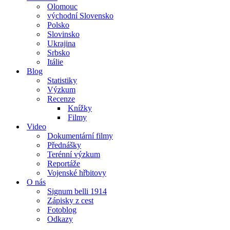
Olomouc
východní Slovensko
Polsko
Slovinsko
Ukrajina
Srbsko
Itálie
Blog
Statistiky
Výzkum
Recenze
Knížky
Filmy
Video
Dokumentární filmy
Přednášky
Terénní výzkum
Reportáže
Vojenské hřbitovy
O nás
Signum belli 1914
Zápisky z cest
Fotoblog
Odkazy