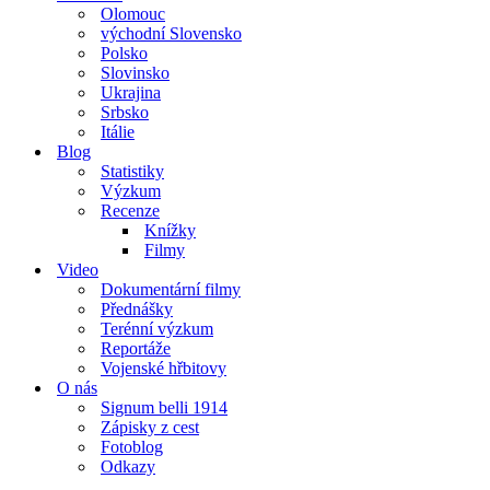
Olomouc
východní Slovensko
Polsko
Slovinsko
Ukrajina
Srbsko
Itálie
Blog
Statistiky
Výzkum
Recenze
Knížky
Filmy
Video
Dokumentární filmy
Přednášky
Terénní výzkum
Reportáže
Vojenské hřbitovy
O nás
Signum belli 1914
Zápisky z cest
Fotoblog
Odkazy