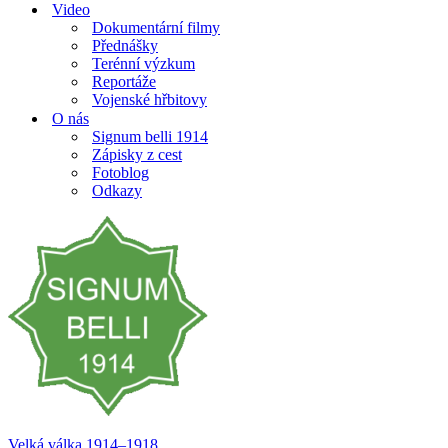
Video
Dokumentární filmy
Přednášky
Terénní výzkum
Reportáže
Vojenské hřbitovy
O nás
Signum belli 1914
Zápisky z cest
Fotoblog
Odkazy
Velká válka 1914–⁠⁠⁠⁠⁠⁠1918