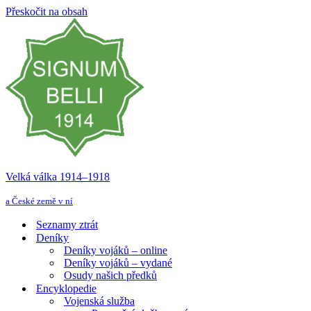
Přeskočit na obsah
Velká válka 1914–⁠⁠⁠⁠⁠⁠1918
a České země v ní
Seznamy ztrát
Deníky
Deníky vojáků – online
Deníky vojáků – vydané
Osudy našich předků
Encyklopedie
Vojenská služba