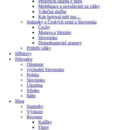
Prezenční služba v míru
Mobilizace a povolávání za války
Válečná služba
Kde bojoval můj pra…
Jednotky z Českých zemí a Slovenska
Čechy
Morava a Slezsko
Slovensko
Domobranecké prapory
Průběh války
Hřbitovy
Průvodce
Olomouc
východní Slovensko
Polsko
Slovinsko
Ukrajina
Srbsko
Itálie
Blog
Statistiky
Výzkum
Recenze
Knížky
Filmy