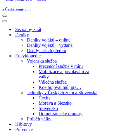
a České země v ní
Navigační
menu
Navigační
menu
Seznamy ztrát
Deníky
Deníky vojáků – online
Deníky vojáků – vydané
Osudy našich předků
Encyklopedie
Vojenská služba
Prezenční služba v míru
Mobilizace a povolávání za
války
Válečná služba
Kde bojoval můj pra…
Jednotky z Českých zemí a Slovenska
Čechy
Morava a Slezsko
Slovensko
Domobranecké prapory
Průběh války
Hřbitovy
Průvodce