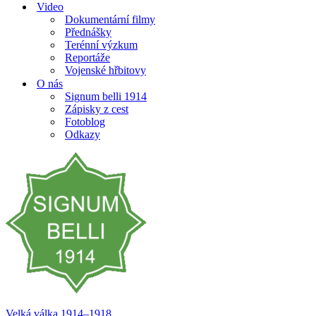
Video
Dokumentární filmy
Přednášky
Terénní výzkum
Reportáže
Vojenské hřbitovy
O nás
Signum belli 1914
Zápisky z cest
Fotoblog
Odkazy
Velká válka 1914–⁠⁠⁠⁠⁠⁠1918