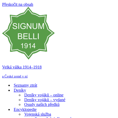
Přeskočit na obsah
Velká válka 1914–⁠⁠⁠⁠⁠⁠1918
a České země v ní
Seznamy ztrát
Deníky
Deníky vojáků – online
Deníky vojáků – vydané
Osudy našich předků
Encyklopedie
Vojenská služba