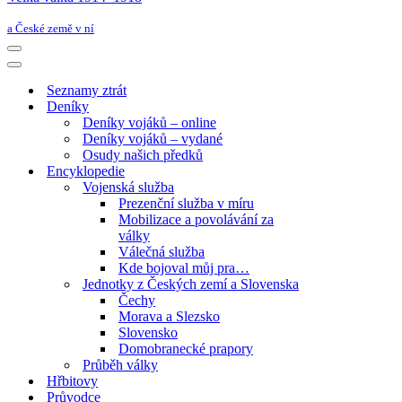
a České země v ní
Navigační
menu
Navigační
menu
Seznamy ztrát
Deníky
Deníky vojáků – online
Deníky vojáků – vydané
Osudy našich předků
Encyklopedie
Vojenská služba
Prezenční služba v míru
Mobilizace a povolávání za
války
Válečná služba
Kde bojoval můj pra…
Jednotky z Českých zemí a Slovenska
Čechy
Morava a Slezsko
Slovensko
Domobranecké prapory
Průběh války
Hřbitovy
Průvodce