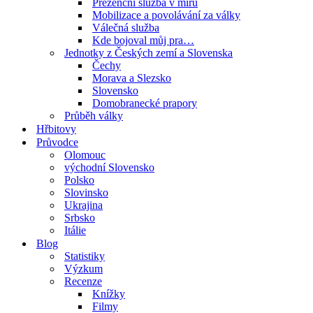
Prezenční služba v míru
Mobilizace a povolávání za války
Válečná služba
Kde bojoval můj pra…
Jednotky z Českých zemí a Slovenska
Čechy
Morava a Slezsko
Slovensko
Domobranecké prapory
Průběh války
Hřbitovy
Průvodce
Olomouc
východní Slovensko
Polsko
Slovinsko
Ukrajina
Srbsko
Itálie
Blog
Statistiky
Výzkum
Recenze
Knížky
Filmy