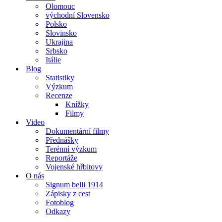
Olomouc
východní Slovensko
Polsko
Slovinsko
Ukrajina
Srbsko
Itálie
Blog
Statistiky
Výzkum
Recenze
Knížky
Filmy
Video
Dokumentární filmy
Přednášky
Terénní výzkum
Reportáže
Vojenské hřbitovy
O nás
Signum belli 1914
Zápisky z cest
Fotoblog
Odkazy