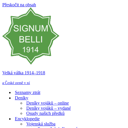
Přeskočit na obsah
Velká válka 1914–⁠⁠⁠⁠⁠⁠1918
a České země v ní
Seznamy ztrát
Deníky
Deníky vojáků – online
Deníky vojáků – vydané
Osudy našich předků
Encyklopedie
Vojenská služba