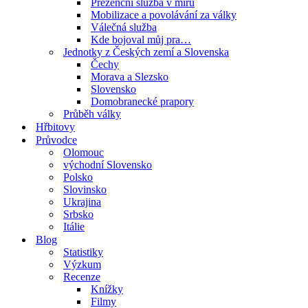
Prezenční služba v míru
Mobilizace a povolávání za války
Válečná služba
Kde bojoval můj pra…
Jednotky z Českých zemí a Slovenska
Čechy
Morava a Slezsko
Slovensko
Domobranecké prapory
Průběh války
Hřbitovy
Průvodce
Olomouc
východní Slovensko
Polsko
Slovinsko
Ukrajina
Srbsko
Itálie
Blog
Statistiky
Výzkum
Recenze
Knížky
Filmy