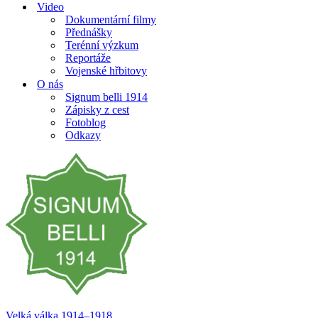
Video
Dokumentární filmy
Přednášky
Terénní výzkum
Reportáže
Vojenské hřbitovy
O nás
Signum belli 1914
Zápisky z cest
Fotoblog
Odkazy
Velká válka 1914–⁠⁠⁠⁠⁠⁠1918