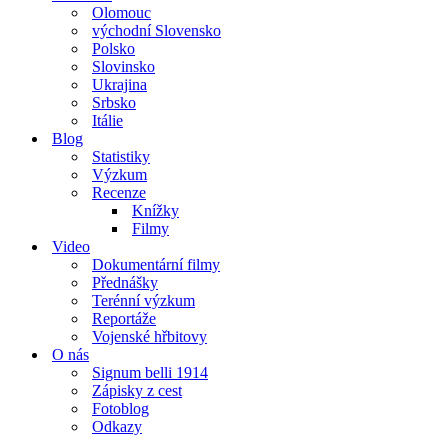
Olomouc
východní Slovensko
Polsko
Slovinsko
Ukrajina
Srbsko
Itálie
Blog
Statistiky
Výzkum
Recenze
Knížky
Filmy
Video
Dokumentární filmy
Přednášky
Terénní výzkum
Reportáže
Vojenské hřbitovy
O nás
Signum belli 1914
Zápisky z cest
Fotoblog
Odkazy