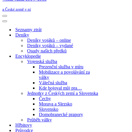
a České země v ní
Navigační
menu
Navigační
menu
Seznamy ztrát
Deníky
Deníky vojáků – online
Deníky vojáků – vydané
Osudy našich předků
Encyklopedie
Vojenská služba
Prezenční služba v míru
Mobilizace a povolávání za
války
Válečná služba
Kde bojoval můj pra…
Jednotky z Českých zemí a Slovenska
Čechy
Morava a Slezsko
Slovensko
Domobranecké prapory
Průběh války
Hřbitovy
Průvodce