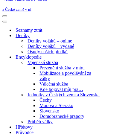
a České země v ní
Navigační
menu
Navigační
menu
Seznamy ztrát
Deníky
Deníky vojáků – online
Deníky vojáků – vydané
Osudy našich předků
Encyklopedie
Vojenská služba
Prezenční služba v míru
Mobilizace a povolávání za
války
Válečná služba
Kde bojoval můj pra…
Jednotky z Českých zemí a Slovenska
Čechy
Morava a Slezsko
Slovensko
Domobranecké prapory
Průběh války
Hřbitovy
Průvodce