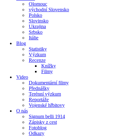
Olomouc
východní Slovensko
Polsko
Slovinsko
Ukrajina
Srbsko
Itálie
Blog
Statistiky
Výzkum
Recenze
Knížky
Filmy
Video
Dokumentární filmy
Přednášky
Terénní výzkum
Reportáže
Vojenské hřbitovy
O nás
Signum belli 1914
Zápisky z cest
Fotoblog
Odkazy