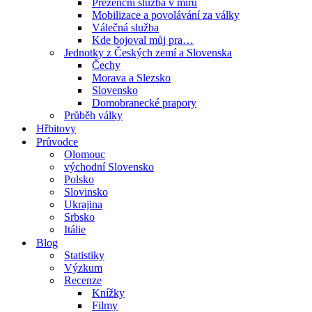
Prezenční služba v míru
Mobilizace a povolávání za války
Válečná služba
Kde bojoval můj pra…
Jednotky z Českých zemí a Slovenska
Čechy
Morava a Slezsko
Slovensko
Domobranecké prapory
Průběh války
Hřbitovy
Průvodce
Olomouc
východní Slovensko
Polsko
Slovinsko
Ukrajina
Srbsko
Itálie
Blog
Statistiky
Výzkum
Recenze
Knížky
Filmy