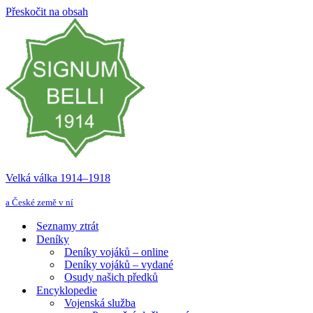
Přeskočit na obsah
Velká válka 1914–⁠⁠⁠⁠⁠⁠1918
a České země v ní
Seznamy ztrát
Deníky
Deníky vojáků – online
Deníky vojáků – vydané
Osudy našich předků
Encyklopedie
Vojenská služba