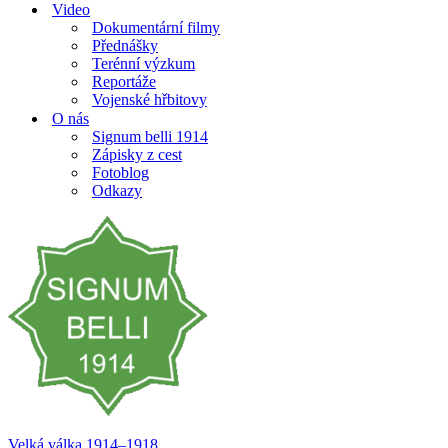
Video
Dokumentární filmy
Přednášky
Terénní výzkum
Reportáže
Vojenské hřbitovy
O nás
Signum belli 1914
Zápisky z cest
Fotoblog
Odkazy
Velká válka 1914–⁠⁠⁠⁠⁠⁠1918