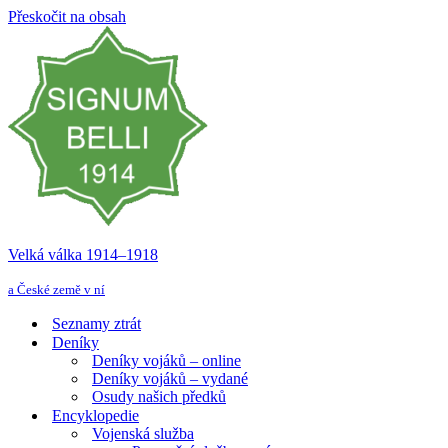
Přeskočit na obsah
Velká válka 1914–⁠⁠⁠⁠⁠⁠1918
a České země v ní
Seznamy ztrát
Deníky
Deníky vojáků – online
Deníky vojáků – vydané
Osudy našich předků
Encyklopedie
Vojenská služba