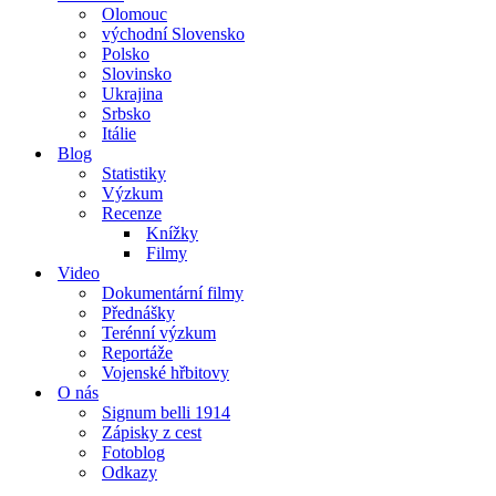
Olomouc
východní Slovensko
Polsko
Slovinsko
Ukrajina
Srbsko
Itálie
Blog
Statistiky
Výzkum
Recenze
Knížky
Filmy
Video
Dokumentární filmy
Přednášky
Terénní výzkum
Reportáže
Vojenské hřbitovy
O nás
Signum belli 1914
Zápisky z cest
Fotoblog
Odkazy