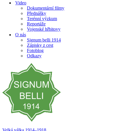
Video
Dokumentární filmy
Přednášky
Terénní výzkum
Reportáže
Vojenské hřbitovy
O nás
Signum belli 1914
Zápisky z cest
Fotoblog
Odkazy
Velká válka 1914–⁠⁠⁠⁠⁠⁠1918