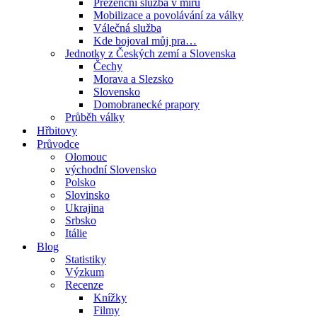
Prezenční služba v míru
Mobilizace a povolávání za války
Válečná služba
Kde bojoval můj pra…
Jednotky z Českých zemí a Slovenska
Čechy
Morava a Slezsko
Slovensko
Domobranecké prapory
Průběh války
Hřbitovy
Průvodce
Olomouc
východní Slovensko
Polsko
Slovinsko
Ukrajina
Srbsko
Itálie
Blog
Statistiky
Výzkum
Recenze
Knížky
Filmy