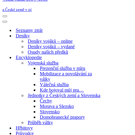
a České země v ní
Navigační
menu
Navigační
menu
Seznamy ztrát
Deníky
Deníky vojáků – online
Deníky vojáků – vydané
Osudy našich předků
Encyklopedie
Vojenská služba
Prezenční služba v míru
Mobilizace a povolávání za
války
Válečná služba
Kde bojoval můj pra…
Jednotky z Českých zemí a Slovenska
Čechy
Morava a Slezsko
Slovensko
Domobranecké prapory
Průběh války
Hřbitovy
Průvodce