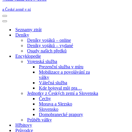
a České země v ní
Navigační
menu
Navigační
menu
Seznamy ztrát
Deníky
Deníky vojáků – online
Deníky vojáků – vydané
Osudy našich předků
Encyklopedie
Vojenská služba
Prezenční služba v míru
Mobilizace a povolávání za
války
Válečná služba
Kde bojoval můj pra…
Jednotky z Českých zemí a Slovenska
Čechy
Morava a Slezsko
Slovensko
Domobranecké prapory
Průběh války
Hřbitovy
Průvodce