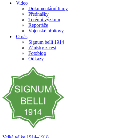
Video
Dokumentární filmy
Přednášky
Terénní výzkum
Reportáže
Vojenské hřbitovy
O nás
Signum belli 1914
Zápisky z cest
Fotoblog
Odkazy
Velká válka 1914–⁠⁠⁠⁠⁠⁠1918