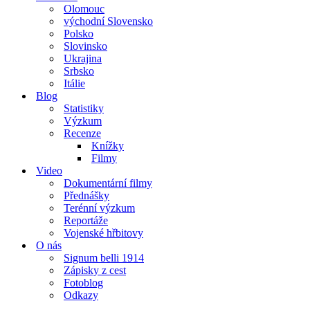
Olomouc
východní Slovensko
Polsko
Slovinsko
Ukrajina
Srbsko
Itálie
Blog
Statistiky
Výzkum
Recenze
Knížky
Filmy
Video
Dokumentární filmy
Přednášky
Terénní výzkum
Reportáže
Vojenské hřbitovy
O nás
Signum belli 1914
Zápisky z cest
Fotoblog
Odkazy