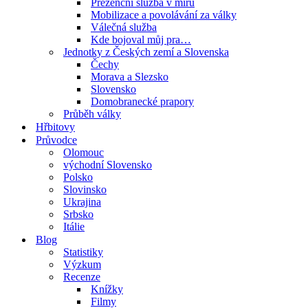
Prezenční služba v míru
Mobilizace a povolávání za války
Válečná služba
Kde bojoval můj pra…
Jednotky z Českých zemí a Slovenska
Čechy
Morava a Slezsko
Slovensko
Domobranecké prapory
Průběh války
Hřbitovy
Průvodce
Olomouc
východní Slovensko
Polsko
Slovinsko
Ukrajina
Srbsko
Itálie
Blog
Statistiky
Výzkum
Recenze
Knížky
Filmy