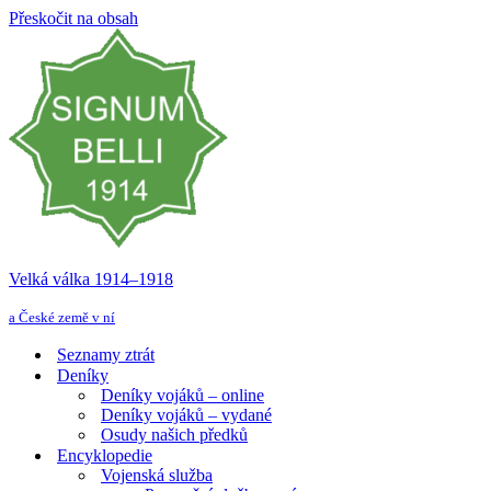
Přeskočit na obsah
Velká válka 1914–⁠⁠⁠⁠⁠⁠1918
a České země v ní
Seznamy ztrát
Deníky
Deníky vojáků – online
Deníky vojáků – vydané
Osudy našich předků
Encyklopedie
Vojenská služba