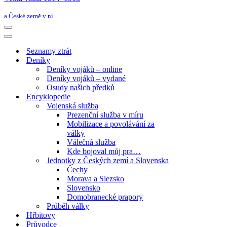
a České země v ní
Navigační
menu
Navigační
menu
Seznamy ztrát
Deníky
Deníky vojáků – online
Deníky vojáků – vydané
Osudy našich předků
Encyklopedie
Vojenská služba
Prezenční služba v míru
Mobilizace a povolávání za
války
Válečná služba
Kde bojoval můj pra…
Jednotky z Českých zemí a Slovenska
Čechy
Morava a Slezsko
Slovensko
Domobranecké prapory
Průběh války
Hřbitovy
Průvodce