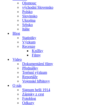
Olomouc
východní Slovensko
Polsko
Slovinsko
Ukrajina
Srbsko
Itálie
Blog
Statistiky
Výzkum
Recenze
Knížky
Filmy
Video
Dokumentární filmy
Přednášky
Terénní výzkum
Reportáže
Vojenské hřbitovy
O nás
Signum belli 1914
Zápisky z cest
Fotoblog
Odkazy