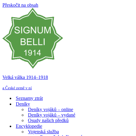
Přeskočit na obsah
Velká válka 1914–⁠⁠⁠⁠⁠⁠1918
a České země v ní
Seznamy ztrát
Deníky
Deníky vojáků – online
Deníky vojáků – vydané
Osudy našich předků
Encyklopedie
Vojenská služba