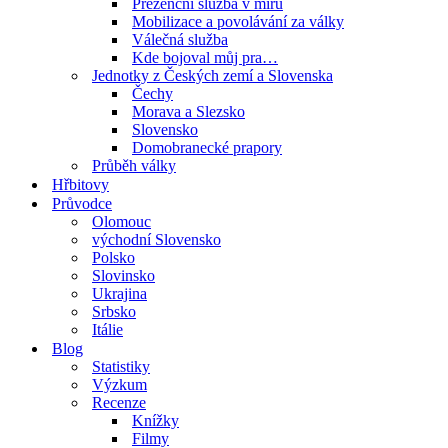
Prezenční služba v míru
Mobilizace a povolávání za války
Válečná služba
Kde bojoval můj pra…
Jednotky z Českých zemí a Slovenska
Čechy
Morava a Slezsko
Slovensko
Domobranecké prapory
Průběh války
Hřbitovy
Průvodce
Olomouc
východní Slovensko
Polsko
Slovinsko
Ukrajina
Srbsko
Itálie
Blog
Statistiky
Výzkum
Recenze
Knížky
Filmy