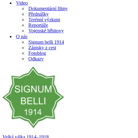
Video
Dokumentární filmy
Přednášky
Terénní výzkum
Reportáže
Vojenské hřbitovy
O nás
Signum belli 1914
Zápisky z cest
Fotoblog
Odkazy
Velká válka 1914–⁠⁠⁠⁠⁠⁠1918