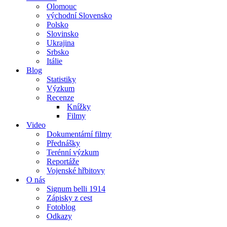
Olomouc
východní Slovensko
Polsko
Slovinsko
Ukrajina
Srbsko
Itálie
Blog
Statistiky
Výzkum
Recenze
Knížky
Filmy
Video
Dokumentární filmy
Přednášky
Terénní výzkum
Reportáže
Vojenské hřbitovy
O nás
Signum belli 1914
Zápisky z cest
Fotoblog
Odkazy