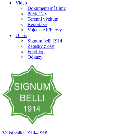
Video
Dokumentární filmy
Přednášky
Terénní výzkum
Reportáže
Vojenské hřbitovy
O nás
Signum belli 1914
Zápisky z cest
Fotoblog
Odkazy
Velká válka 1914–⁠⁠⁠⁠⁠⁠1918