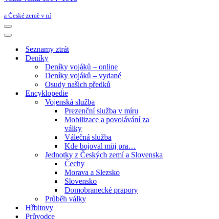
a České země v ní
Navigační
menu
Navigační
menu
Seznamy ztrát
Deníky
Deníky vojáků – online
Deníky vojáků – vydané
Osudy našich předků
Encyklopedie
Vojenská služba
Prezenční služba v míru
Mobilizace a povolávání za
války
Válečná služba
Kde bojoval můj pra…
Jednotky z Českých zemí a Slovenska
Čechy
Morava a Slezsko
Slovensko
Domobranecké prapory
Průběh války
Hřbitovy
Průvodce