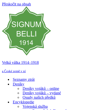
Přeskočit na obsah
Velká válka 1914–⁠⁠⁠⁠⁠⁠1918
a České země v ní
Seznamy ztrát
Deníky
Deníky vojáků – online
Deníky vojáků – vydané
Osudy našich předků
Encyklopedie
Vojenská služba