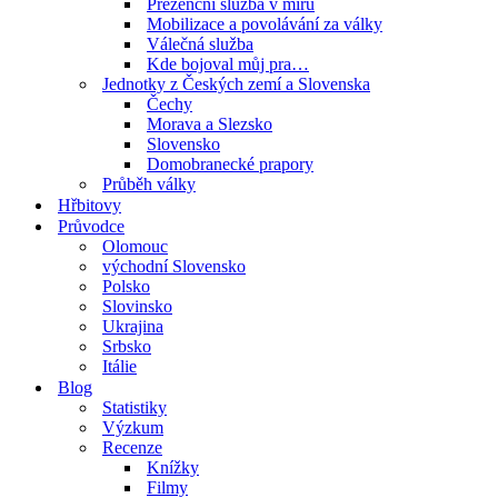
Prezenční služba v míru
Mobilizace a povolávání za války
Válečná služba
Kde bojoval můj pra…
Jednotky z Českých zemí a Slovenska
Čechy
Morava a Slezsko
Slovensko
Domobranecké prapory
Průběh války
Hřbitovy
Průvodce
Olomouc
východní Slovensko
Polsko
Slovinsko
Ukrajina
Srbsko
Itálie
Blog
Statistiky
Výzkum
Recenze
Knížky
Filmy