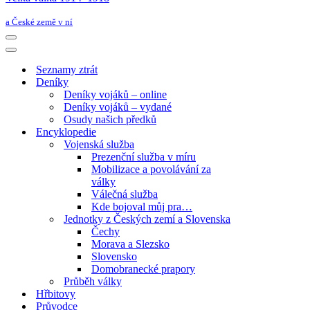
a České země v ní
Navigační
menu
Navigační
menu
Seznamy ztrát
Deníky
Deníky vojáků – online
Deníky vojáků – vydané
Osudy našich předků
Encyklopedie
Vojenská služba
Prezenční služba v míru
Mobilizace a povolávání za
války
Válečná služba
Kde bojoval můj pra…
Jednotky z Českých zemí a Slovenska
Čechy
Morava a Slezsko
Slovensko
Domobranecké prapory
Průběh války
Hřbitovy
Průvodce