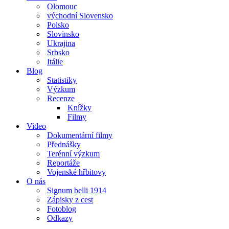
Olomouc
východní Slovensko
Polsko
Slovinsko
Ukrajina
Srbsko
Itálie
Blog
Statistiky
Výzkum
Recenze
Knížky
Filmy
Video
Dokumentární filmy
Přednášky
Terénní výzkum
Reportáže
Vojenské hřbitovy
O nás
Signum belli 1914
Zápisky z cest
Fotoblog
Odkazy