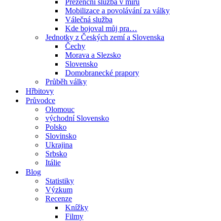
Prezenční služba v míru
Mobilizace a povolávání za války
Válečná služba
Kde bojoval můj pra…
Jednotky z Českých zemí a Slovenska
Čechy
Morava a Slezsko
Slovensko
Domobranecké prapory
Průběh války
Hřbitovy
Průvodce
Olomouc
východní Slovensko
Polsko
Slovinsko
Ukrajina
Srbsko
Itálie
Blog
Statistiky
Výzkum
Recenze
Knížky
Filmy