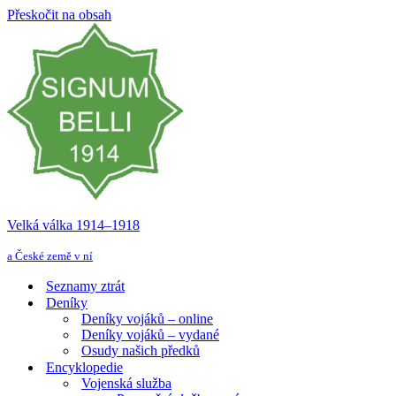
Přeskočit na obsah
Velká válka 1914–⁠⁠⁠⁠⁠⁠1918
a České země v ní
Seznamy ztrát
Deníky
Deníky vojáků – online
Deníky vojáků – vydané
Osudy našich předků
Encyklopedie
Vojenská služba