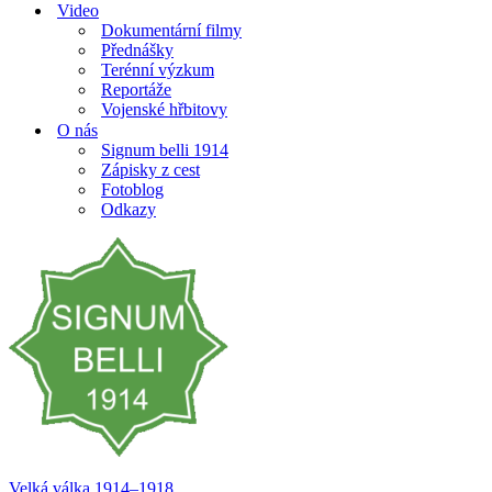
Video
Dokumentární filmy
Přednášky
Terénní výzkum
Reportáže
Vojenské hřbitovy
O nás
Signum belli 1914
Zápisky z cest
Fotoblog
Odkazy
Velká válka 1914–⁠⁠⁠⁠⁠⁠1918