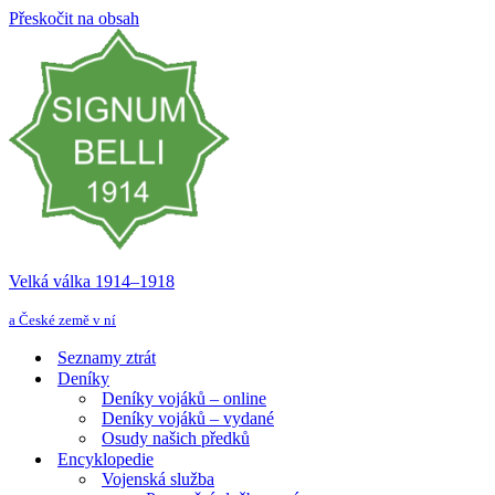
Přeskočit na obsah
Velká válka 1914–⁠⁠⁠⁠⁠⁠1918
a České země v ní
Seznamy ztrát
Deníky
Deníky vojáků – online
Deníky vojáků – vydané
Osudy našich předků
Encyklopedie
Vojenská služba