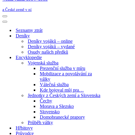
a České země v ní
Navigační
menu
Navigační
menu
Seznamy ztrát
Deníky
Deníky vojáků – online
Deníky vojáků – vydané
Osudy našich předků
Encyklopedie
Vojenská služba
Prezenční služba v míru
Mobilizace a povolávání za
války
Válečná služba
Kde bojoval můj pra…
Jednotky z Českých zemí a Slovenska
Čechy
Morava a Slezsko
Slovensko
Domobranecké prapory
Průběh války
Hřbitovy
Průvodce