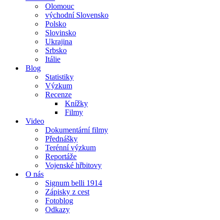
Olomouc
východní Slovensko
Polsko
Slovinsko
Ukrajina
Srbsko
Itálie
Blog
Statistiky
Výzkum
Recenze
Knížky
Filmy
Video
Dokumentární filmy
Přednášky
Terénní výzkum
Reportáže
Vojenské hřbitovy
O nás
Signum belli 1914
Zápisky z cest
Fotoblog
Odkazy