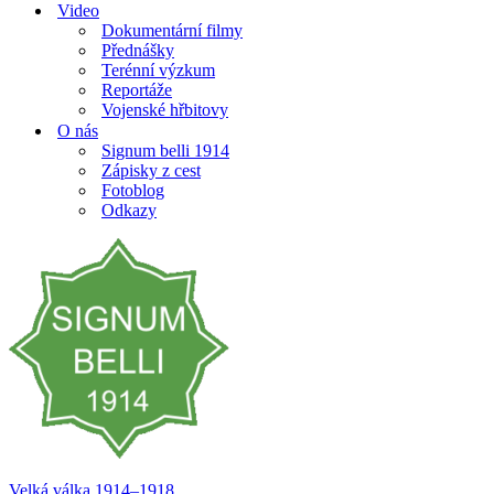
Video
Dokumentární filmy
Přednášky
Terénní výzkum
Reportáže
Vojenské hřbitovy
O nás
Signum belli 1914
Zápisky z cest
Fotoblog
Odkazy
Velká válka 1914–⁠⁠⁠⁠⁠⁠1918