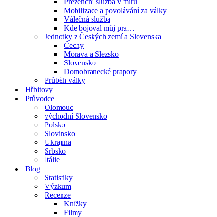
Prezenční služba v míru
Mobilizace a povolávání za války
Válečná služba
Kde bojoval můj pra…
Jednotky z Českých zemí a Slovenska
Čechy
Morava a Slezsko
Slovensko
Domobranecké prapory
Průběh války
Hřbitovy
Průvodce
Olomouc
východní Slovensko
Polsko
Slovinsko
Ukrajina
Srbsko
Itálie
Blog
Statistiky
Výzkum
Recenze
Knížky
Filmy