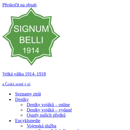
Přeskočit na obsah
Velká válka 1914–⁠⁠⁠⁠⁠⁠1918
a České země v ní
Seznamy ztrát
Deníky
Deníky vojáků – online
Deníky vojáků – vydané
Osudy našich předků
Encyklopedie
Vojenská služba