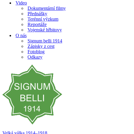
Video
Dokumentární filmy
Přednášky
Terénní výzkum
Reportáže
Vojenské hřbitovy
O nás
Signum belli 1914
Zápisky z cest
Fotoblog
Odkazy
Velká válka 1914–⁠⁠⁠⁠⁠⁠1918