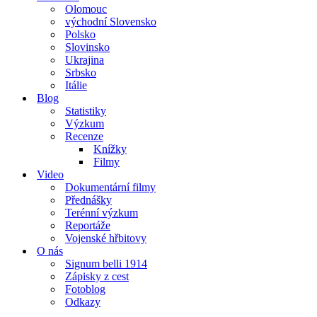
Olomouc
východní Slovensko
Polsko
Slovinsko
Ukrajina
Srbsko
Itálie
Blog
Statistiky
Výzkum
Recenze
Knížky
Filmy
Video
Dokumentární filmy
Přednášky
Terénní výzkum
Reportáže
Vojenské hřbitovy
O nás
Signum belli 1914
Zápisky z cest
Fotoblog
Odkazy