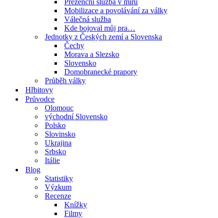
Prezenční služba v míru
Mobilizace a povolávání za války
Válečná služba
Kde bojoval můj pra…
Jednotky z Českých zemí a Slovenska
Čechy
Morava a Slezsko
Slovensko
Domobranecké prapory
Průběh války
Hřbitovy
Průvodce
Olomouc
východní Slovensko
Polsko
Slovinsko
Ukrajina
Srbsko
Itálie
Blog
Statistiky
Výzkum
Recenze
Knížky
Filmy