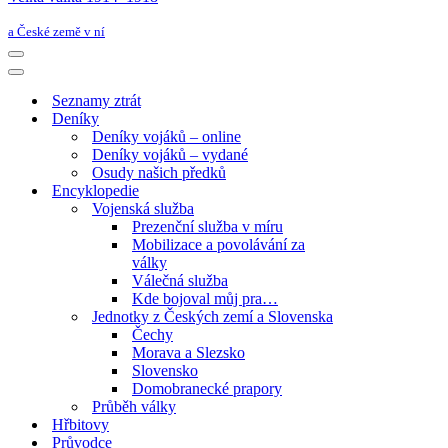
a České země v ní
Navigační
menu
Navigační
menu
Seznamy ztrát
Deníky
Deníky vojáků – online
Deníky vojáků – vydané
Osudy našich předků
Encyklopedie
Vojenská služba
Prezenční služba v míru
Mobilizace a povolávání za
války
Válečná služba
Kde bojoval můj pra…
Jednotky z Českých zemí a Slovenska
Čechy
Morava a Slezsko
Slovensko
Domobranecké prapory
Průběh války
Hřbitovy
Průvodce