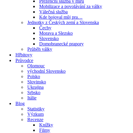
Prezenční služba v míru
Mobilizace a povolávání za války
Válečná služba
Kde bojoval můj pra…
Jednotky z Českých zemí a Slovenska
Čechy
Morava a Slezsko
Slovensko
Domobranecké prapory
Průběh války
Hřbitovy
Průvodce
Olomouc
východní Slovensko
Polsko
Slovinsko
Ukrajina
Srbsko
Itálie
Blog
Statistiky
Výzkum
Recenze
Knížky
Filmy