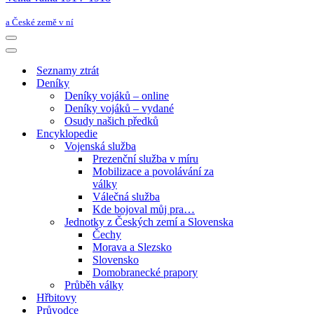
a České země v ní
Navigační
menu
Navigační
menu
Seznamy ztrát
Deníky
Deníky vojáků – online
Deníky vojáků – vydané
Osudy našich předků
Encyklopedie
Vojenská služba
Prezenční služba v míru
Mobilizace a povolávání za
války
Válečná služba
Kde bojoval můj pra…
Jednotky z Českých zemí a Slovenska
Čechy
Morava a Slezsko
Slovensko
Domobranecké prapory
Průběh války
Hřbitovy
Průvodce