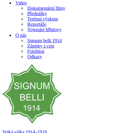
Video
Dokumentární filmy
Přednášky
Terénní výzkum
Reportáže
Vojenské hřbitovy
O nás
Signum belli 1914
Zápisky z cest
Fotoblog
Odkazy
Velká válka 1914–⁠⁠⁠⁠⁠⁠1918