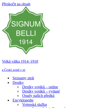
Přeskočit na obsah
Velká válka 1914–⁠⁠⁠⁠⁠⁠1918
a České země v ní
Seznamy ztrát
Deníky
Deníky vojáků – online
Deníky vojáků – vydané
Osudy našich předků
Encyklopedie
Vojenská služba