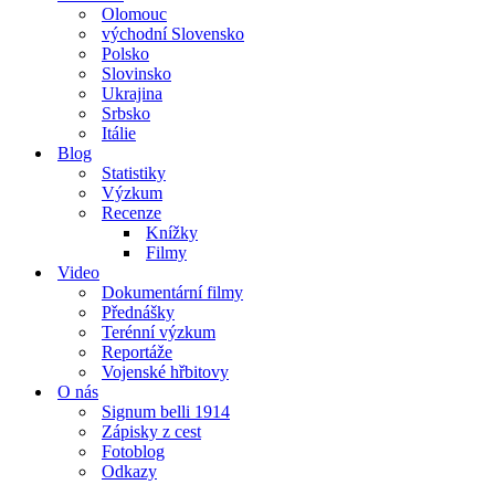
Olomouc
východní Slovensko
Polsko
Slovinsko
Ukrajina
Srbsko
Itálie
Blog
Statistiky
Výzkum
Recenze
Knížky
Filmy
Video
Dokumentární filmy
Přednášky
Terénní výzkum
Reportáže
Vojenské hřbitovy
O nás
Signum belli 1914
Zápisky z cest
Fotoblog
Odkazy