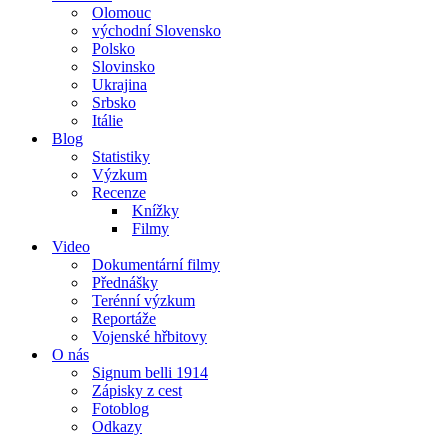
Olomouc
východní Slovensko
Polsko
Slovinsko
Ukrajina
Srbsko
Itálie
Blog
Statistiky
Výzkum
Recenze
Knížky
Filmy
Video
Dokumentární filmy
Přednášky
Terénní výzkum
Reportáže
Vojenské hřbitovy
O nás
Signum belli 1914
Zápisky z cest
Fotoblog
Odkazy