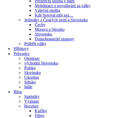
Prezenční služba v míru
Mobilizace a povolávání za války
Válečná služba
Kde bojoval můj pra…
Jednotky z Českých zemí a Slovenska
Čechy
Morava a Slezsko
Slovensko
Domobranecké prapory
Průběh války
Hřbitovy
Průvodce
Olomouc
východní Slovensko
Polsko
Slovinsko
Ukrajina
Srbsko
Itálie
Blog
Statistiky
Výzkum
Recenze
Knížky
Filmy