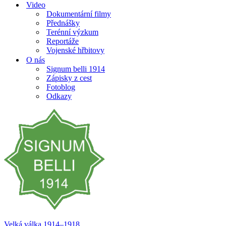
Video
Dokumentární filmy
Přednášky
Terénní výzkum
Reportáže
Vojenské hřbitovy
O nás
Signum belli 1914
Zápisky z cest
Fotoblog
Odkazy
Velká válka 1914–⁠⁠⁠⁠⁠⁠1918