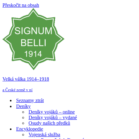
Přeskočit na obsah
Velká válka 1914–⁠⁠⁠⁠⁠⁠1918
a České země v ní
Seznamy ztrát
Deníky
Deníky vojáků – online
Deníky vojáků – vydané
Osudy našich předků
Encyklopedie
Vojenská služba