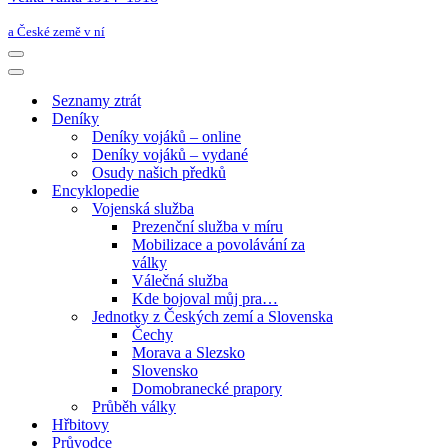
a České země v ní
Navigační
menu
Navigační
menu
Seznamy ztrát
Deníky
Deníky vojáků – online
Deníky vojáků – vydané
Osudy našich předků
Encyklopedie
Vojenská služba
Prezenční služba v míru
Mobilizace a povolávání za
války
Válečná služba
Kde bojoval můj pra…
Jednotky z Českých zemí a Slovenska
Čechy
Morava a Slezsko
Slovensko
Domobranecké prapory
Průběh války
Hřbitovy
Průvodce