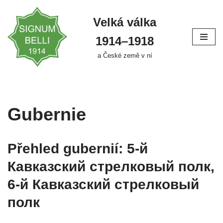
Velká válka
Přeskočit
na
1914–⁠⁠⁠⁠⁠⁠1918
obsah
a České země v ní
Gubernie
Přehled gubernií: 5-й
Кавказский стрелковый полк,
6-й Кавказский стрелковый
полк