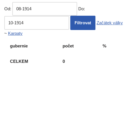
Od:
Do:
Začátek války
~
Karpaty
gubernie
počet
%
CELKEM
0