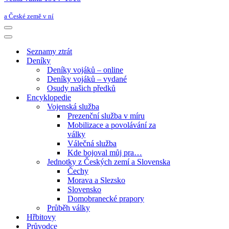
a České země v ní
Navigační
menu
Navigační
menu
Seznamy ztrát
Deníky
Deníky vojáků – online
Deníky vojáků – vydané
Osudy našich předků
Encyklopedie
Vojenská služba
Prezenční služba v míru
Mobilizace a povolávání za
války
Válečná služba
Kde bojoval můj pra…
Jednotky z Českých zemí a Slovenska
Čechy
Morava a Slezsko
Slovensko
Domobranecké prapory
Průběh války
Hřbitovy
Průvodce