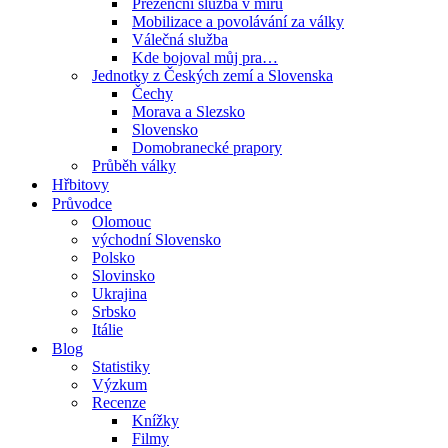
Prezenční služba v míru
Mobilizace a povolávání za války
Válečná služba
Kde bojoval můj pra…
Jednotky z Českých zemí a Slovenska
Čechy
Morava a Slezsko
Slovensko
Domobranecké prapory
Průběh války
Hřbitovy
Průvodce
Olomouc
východní Slovensko
Polsko
Slovinsko
Ukrajina
Srbsko
Itálie
Blog
Statistiky
Výzkum
Recenze
Knížky
Filmy