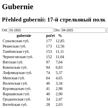
Gubernie
Přehled gubernií: 17-й стрелковый полк
Od:
Do:
gubernie
počet
%
Сувалкская губ.
177
12,85
Рязанская губ.
173
12,56
Тамбовская губ.
153
11,11
Черниговская губ.
152
11,04
Вятская губ.
97
7,04
Ковенская губ.
94
6,83
Лифляндская губ.
74
5,37
Минская губ.
64
4,65
Виленская губ.
46
3,34
Курляндская губ.
41
2,98
Варшавская губ.
40
2,90
Гродненская губ.
34
2,47
Витебская губ.
28
2,03