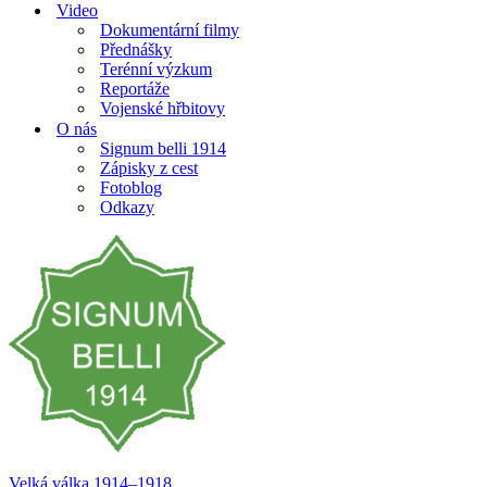
Video
Dokumentární filmy
Přednášky
Terénní výzkum
Reportáže
Vojenské hřbitovy
O nás
Signum belli 1914
Zápisky z cest
Fotoblog
Odkazy
Velká válka 1914–⁠⁠⁠⁠⁠⁠1918