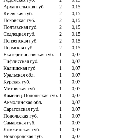
Архангельская губ.
2
0,15
Киевская губ.
2
0,15
Псковская губ.
2
0,15
Полтавская губ.
2
0,15
Седлецкая губ.
2
0,15
Пензенская губ.
2
0,15
Пермская губ.
2
0,15
Екатеринославская губ.
1
0,07
Тифлисская губ.
1
0,07
Калишская губ.
1
0,07
Уральская обл.
1
0,07
Курская губ.
1
0,07
Митавская губ.
1
0,07
Каменец-Подольская губ.
1
0,07
Акмолинская обл.
1
0,07
Саратовская губ.
1
0,07
Подольская губ.
1
0,07
Самарская губ.
1
0,07
Ломжинская губ.
1
0,07
Новгородская губ.
1
0,07