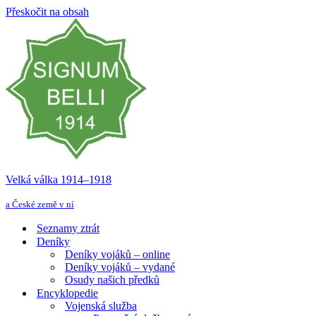
Přeskočit na obsah
Velká válka 1914–⁠⁠⁠⁠⁠⁠1918
a České země v ní
Seznamy ztrát
Deníky
Deníky vojáků – online
Deníky vojáků – vydané
Osudy našich předků
Encyklopedie
Vojenská služba