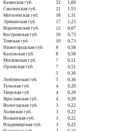
Казанская губ.
22
1,60
Смоленская губ.
21
1,53
Могилевская губ.
18
1,31
Эриванская губ.
17
1,23
Воронежская губ.
12
0,87
Костромская губ.
10
0,73
Томская губ.
10
0,73
Нижегородская губ.
8
0,58
Калужская губ.
8
0,58
Московская губ.
7
0,51
Орловская губ.
7
0,51
5
0,36
Люблинская губ.
5
0,36
Тульская губ.
4
0,29
Тверская губ.
4
0,29
Ярославская губ.
4
0,29
Вологодская губ.
3
0,22
Холмская губ.
3
0,22
Волынская губ.
3
0,22
Владимирская губ.
3
0,22
Радомская губ.
2
0,15