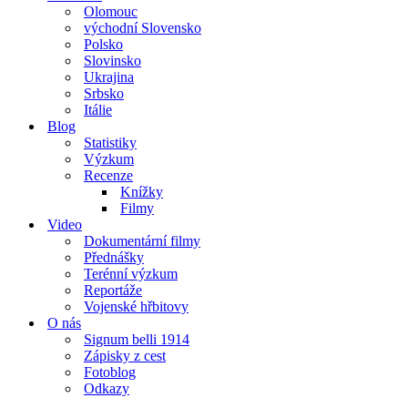
Olomouc
východní Slovensko
Polsko
Slovinsko
Ukrajina
Srbsko
Itálie
Blog
Statistiky
Výzkum
Recenze
Knížky
Filmy
Video
Dokumentární filmy
Přednášky
Terénní výzkum
Reportáže
Vojenské hřbitovy
O nás
Signum belli 1914
Zápisky z cest
Fotoblog
Odkazy