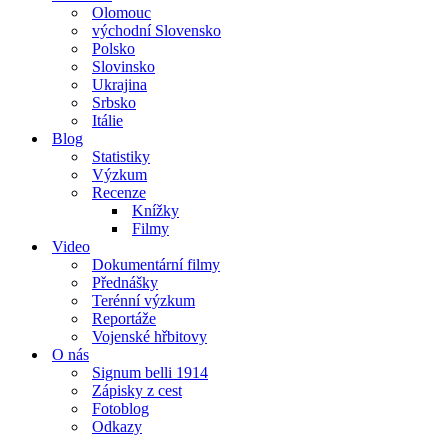
Olomouc
východní Slovensko
Polsko
Slovinsko
Ukrajina
Srbsko
Itálie
Blog
Statistiky
Výzkum
Recenze
Knížky
Filmy
Video
Dokumentární filmy
Přednášky
Terénní výzkum
Reportáže
Vojenské hřbitovy
O nás
Signum belli 1914
Zápisky z cest
Fotoblog
Odkazy