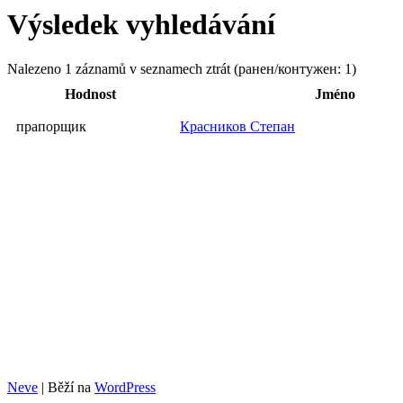
Výsledek vyhledávání
Nalezeno 1 záznamů v seznamech ztrát (ранен/контужен: 1)
Hodnost
Jméno
прапорщик
Красников Степан
Neve
| Běží na
WordPress