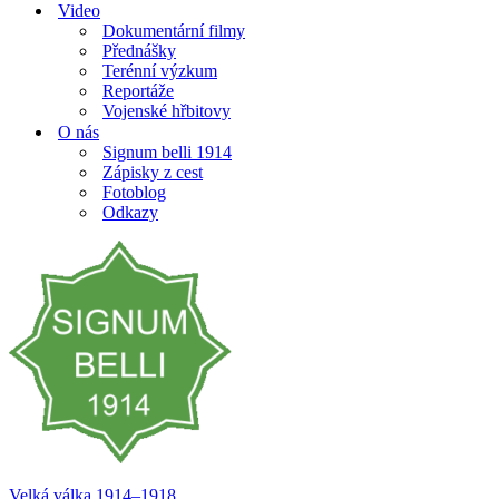
Video
Dokumentární filmy
Přednášky
Terénní výzkum
Reportáže
Vojenské hřbitovy
O nás
Signum belli 1914
Zápisky z cest
Fotoblog
Odkazy
Velká válka 1914–⁠⁠⁠⁠⁠⁠1918