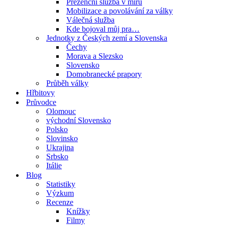
Prezenční služba v míru
Mobilizace a povolávání za války
Válečná služba
Kde bojoval můj pra…
Jednotky z Českých zemí a Slovenska
Čechy
Morava a Slezsko
Slovensko
Domobranecké prapory
Průběh války
Hřbitovy
Průvodce
Olomouc
východní Slovensko
Polsko
Slovinsko
Ukrajina
Srbsko
Itálie
Blog
Statistiky
Výzkum
Recenze
Knížky
Filmy