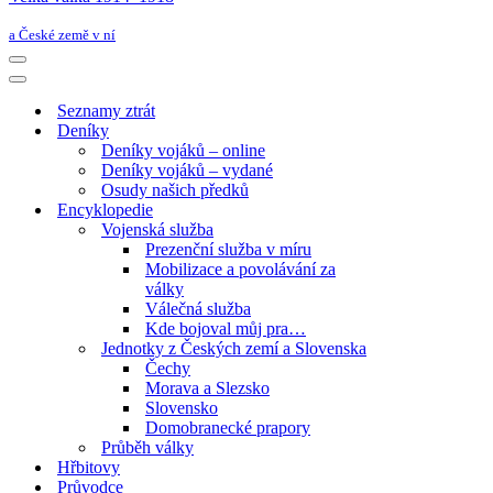
a České země v ní
Navigační
menu
Navigační
menu
Seznamy ztrát
Deníky
Deníky vojáků – online
Deníky vojáků – vydané
Osudy našich předků
Encyklopedie
Vojenská služba
Prezenční služba v míru
Mobilizace a povolávání za
války
Válečná služba
Kde bojoval můj pra…
Jednotky z Českých zemí a Slovenska
Čechy
Morava a Slezsko
Slovensko
Domobranecké prapory
Průběh války
Hřbitovy
Průvodce