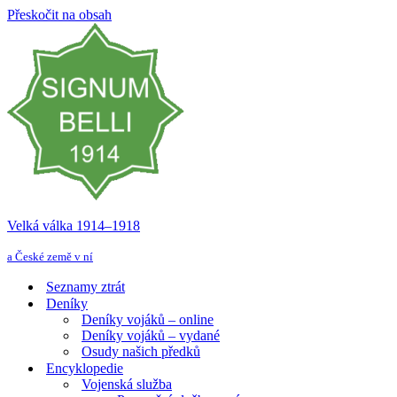
Přeskočit na obsah
Velká válka 1914–⁠⁠⁠⁠⁠⁠1918
a České země v ní
Seznamy ztrát
Deníky
Deníky vojáků – online
Deníky vojáků – vydané
Osudy našich předků
Encyklopedie
Vojenská služba