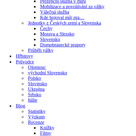
Prezenční služba v míru
Mobilizace a povolávání za války
Válečná služba
Kde bojoval můj pra…
Jednotky z Českých zemí a Slovenska
Čechy
Morava a Slezsko
Slovensko
Domobranecké prapory
Průběh války
Hřbitovy
Průvodce
Olomouc
východní Slovensko
Polsko
Slovinsko
Ukrajina
Srbsko
Itálie
Blog
Statistiky
Výzkum
Recenze
Knížky
Filmy