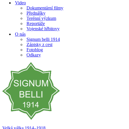
Video
Dokumentární filmy
Přednášky
Terénní výzkum
Reportáže
Vojenské hřbitovy
O nás
Signum belli 1914
Zápisky z cest
Fotoblog
Odkazy
Velká válka 1914–⁠⁠⁠⁠⁠⁠1918