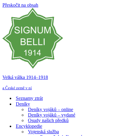
Přeskočit na obsah
Velká válka 1914–⁠⁠⁠⁠⁠⁠1918
a České země v ní
Seznamy ztrát
Deníky
Deníky vojáků – online
Deníky vojáků – vydané
Osudy našich předků
Encyklopedie
Vojenská služba