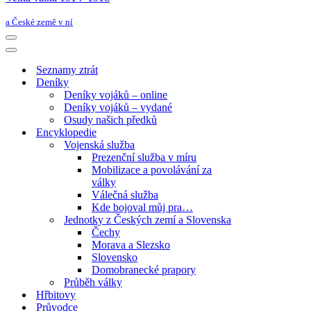
a České země v ní
Navigační
menu
Navigační
menu
Seznamy ztrát
Deníky
Deníky vojáků – online
Deníky vojáků – vydané
Osudy našich předků
Encyklopedie
Vojenská služba
Prezenční služba v míru
Mobilizace a povolávání za
války
Válečná služba
Kde bojoval můj pra…
Jednotky z Českých zemí a Slovenska
Čechy
Morava a Slezsko
Slovensko
Domobranecké prapory
Průběh války
Hřbitovy
Průvodce