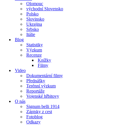
Olomouc
východní Slovensko
Polsko
Slovinsko
Ukrajina
Srbsko
Itálie
Blog
Statistiky
Výzkum
Recenze
Knížky
Filmy
Video
Dokumentární filmy
Přednášky
Terénní výzkum
Reportáže
Vojenské hřbitovy
O nás
Signum belli 1914
Zápisky z cest
Fotoblog
Odkazy