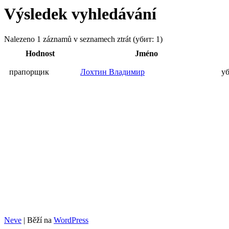
Výsledek vyhledávání
Nalezeno 1 záznamů v seznamech ztrát (убит: 1)
Hodnost
Jméno
прапорщик
Лохтин Владимир
у
Neve
| Běží na
WordPress