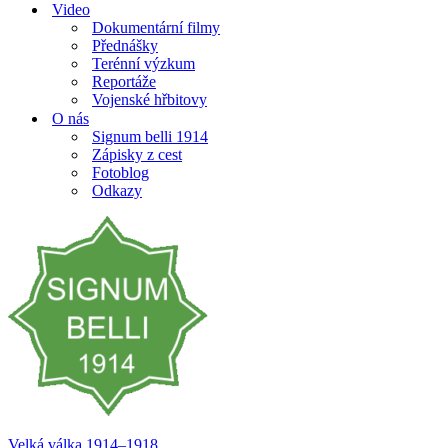
Video
Dokumentární filmy
Přednášky
Terénní výzkum
Reportáže
Vojenské hřbitovy
O nás
Signum belli 1914
Zápisky z cest
Fotoblog
Odkazy
Velká válka 1914–⁠⁠⁠⁠⁠⁠1918