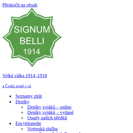
Přeskočit na obsah
Velká válka 1914–⁠⁠⁠⁠⁠⁠1918
a České země v ní
Seznamy ztrát
Deníky
Deníky vojáků – online
Deníky vojáků – vydané
Osudy našich předků
Encyklopedie
Vojenská služba