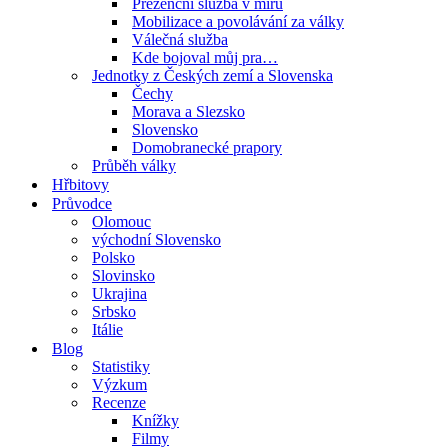
Prezenční služba v míru
Mobilizace a povolávání za války
Válečná služba
Kde bojoval můj pra…
Jednotky z Českých zemí a Slovenska
Čechy
Morava a Slezsko
Slovensko
Domobranecké prapory
Průběh války
Hřbitovy
Průvodce
Olomouc
východní Slovensko
Polsko
Slovinsko
Ukrajina
Srbsko
Itálie
Blog
Statistiky
Výzkum
Recenze
Knížky
Filmy