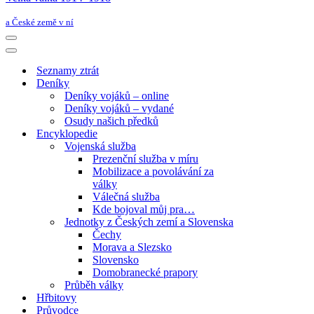
a České země v ní
Navigační
menu
Navigační
menu
Seznamy ztrát
Deníky
Deníky vojáků – online
Deníky vojáků – vydané
Osudy našich předků
Encyklopedie
Vojenská služba
Prezenční služba v míru
Mobilizace a povolávání za
války
Válečná služba
Kde bojoval můj pra…
Jednotky z Českých zemí a Slovenska
Čechy
Morava a Slezsko
Slovensko
Domobranecké prapory
Průběh války
Hřbitovy
Průvodce