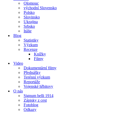
Olomouc
východní Slovensko
Polsko
Slovinsko
Ukrajina
Srbsko
Itálie
Blog
Statistiky
Výzkum
Recenze
Knížky
Filmy
Video
Dokumentární filmy
Přednášky
Terénní výzkum
Reportáže
Vojenské hřbitovy
O nás
Signum belli 1914
Zápisky z cest
Fotoblog
Odkazy