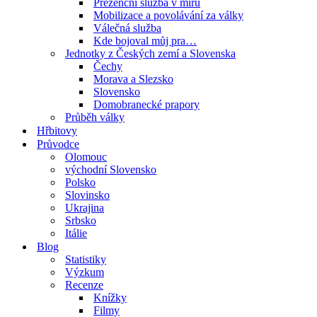
Prezenční služba v míru
Mobilizace a povolávání za války
Válečná služba
Kde bojoval můj pra…
Jednotky z Českých zemí a Slovenska
Čechy
Morava a Slezsko
Slovensko
Domobranecké prapory
Průběh války
Hřbitovy
Průvodce
Olomouc
východní Slovensko
Polsko
Slovinsko
Ukrajina
Srbsko
Itálie
Blog
Statistiky
Výzkum
Recenze
Knížky
Filmy