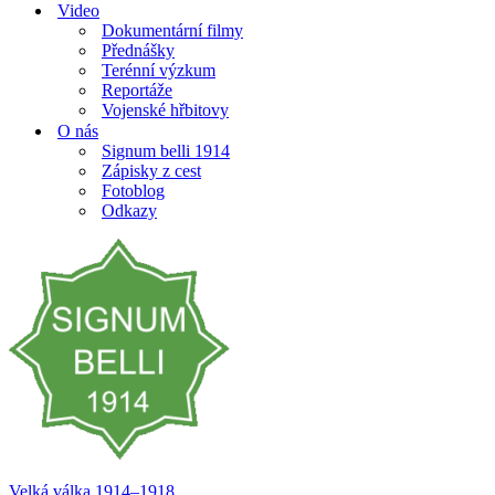
Video
Dokumentární filmy
Přednášky
Terénní výzkum
Reportáže
Vojenské hřbitovy
O nás
Signum belli 1914
Zápisky z cest
Fotoblog
Odkazy
Velká válka 1914–⁠⁠⁠⁠⁠⁠1918