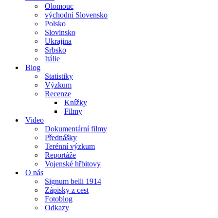
Olomouc
východní Slovensko
Polsko
Slovinsko
Ukrajina
Srbsko
Itálie
Blog
Statistiky
Výzkum
Recenze
Knížky
Filmy
Video
Dokumentární filmy
Přednášky
Terénní výzkum
Reportáže
Vojenské hřbitovy
O nás
Signum belli 1914
Zápisky z cest
Fotoblog
Odkazy