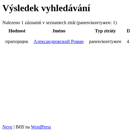
Výsledek vyhledávání
Nalezeno 1 záznamů v seznamech ztrát (ранен/контужен: 1)
Hodnost
Jméno
Typ ztráty
Da
прапорщик
Александровский Роман
ранен/контужен
4.
Neve
| Běží na
WordPress