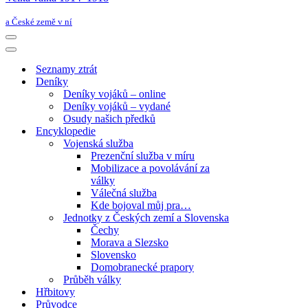
a České země v ní
Navigační
menu
Navigační
menu
Seznamy ztrát
Deníky
Deníky vojáků – online
Deníky vojáků – vydané
Osudy našich předků
Encyklopedie
Vojenská služba
Prezenční služba v míru
Mobilizace a povolávání za
války
Válečná služba
Kde bojoval můj pra…
Jednotky z Českých zemí a Slovenska
Čechy
Morava a Slezsko
Slovensko
Domobranecké prapory
Průběh války
Hřbitovy
Průvodce