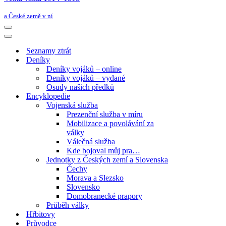
a České země v ní
Navigační
menu
Navigační
menu
Seznamy ztrát
Deníky
Deníky vojáků – online
Deníky vojáků – vydané
Osudy našich předků
Encyklopedie
Vojenská služba
Prezenční služba v míru
Mobilizace a povolávání za
války
Válečná služba
Kde bojoval můj pra…
Jednotky z Českých zemí a Slovenska
Čechy
Morava a Slezsko
Slovensko
Domobranecké prapory
Průběh války
Hřbitovy
Průvodce