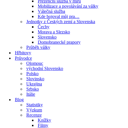
Prezenční služba v míru
Mobilizace a povolávání za války
Válečná služba
Kde bojoval můj pra…
Jednotky z Českých zemí a Slovenska
Čechy
Morava a Slezsko
Slovensko
Domobranecké prapory
Průběh války
Hřbitovy
Průvodce
Olomouc
východní Slovensko
Polsko
Slovinsko
Ukrajina
Srbsko
Itálie
Blog
Statistiky
Výzkum
Recenze
Knížky
Filmy