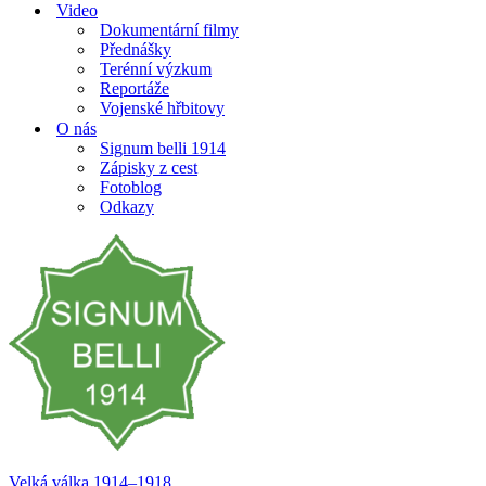
Video
Dokumentární filmy
Přednášky
Terénní výzkum
Reportáže
Vojenské hřbitovy
O nás
Signum belli 1914
Zápisky z cest
Fotoblog
Odkazy
Velká válka 1914–⁠⁠⁠⁠⁠⁠1918