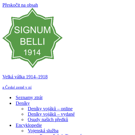
Přeskočit na obsah
Velká válka 1914–⁠⁠⁠⁠⁠⁠1918
a České země v ní
Seznamy ztrát
Deníky
Deníky vojáků – online
Deníky vojáků – vydané
Osudy našich předků
Encyklopedie
Vojenská služba