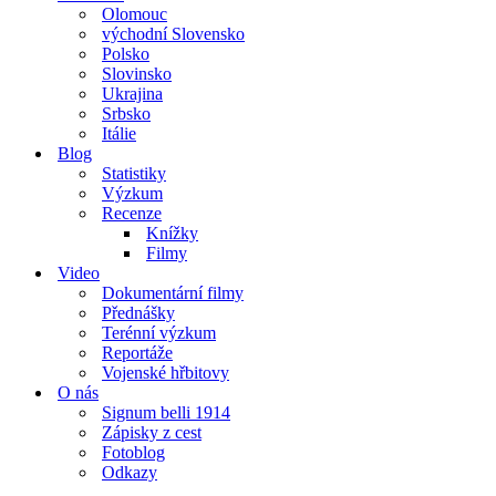
Olomouc
východní Slovensko
Polsko
Slovinsko
Ukrajina
Srbsko
Itálie
Blog
Statistiky
Výzkum
Recenze
Knížky
Filmy
Video
Dokumentární filmy
Přednášky
Terénní výzkum
Reportáže
Vojenské hřbitovy
O nás
Signum belli 1914
Zápisky z cest
Fotoblog
Odkazy