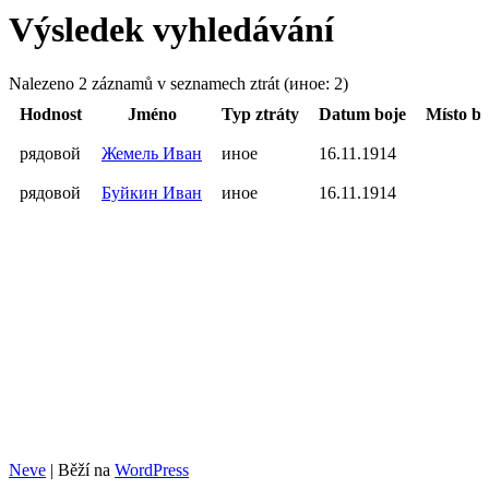
Výsledek vyhledávání
Nalezeno 2 záznamů v seznamech ztrát (иное: 2)
Hodnost
Jméno
Typ ztráty
Datum boje
Místo bo
рядовой
Жемель Иван
иное
16.11.1914
рядовой
Буйкин Иван
иное
16.11.1914
Neve
| Běží na
WordPress