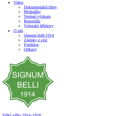
Video
Dokumentární filmy
Přednášky
Terénní výzkum
Reportáže
Vojenské hřbitovy
O nás
Signum belli 1914
Zápisky z cest
Fotoblog
Odkazy
Velká válka 1914–⁠⁠⁠⁠⁠⁠1918