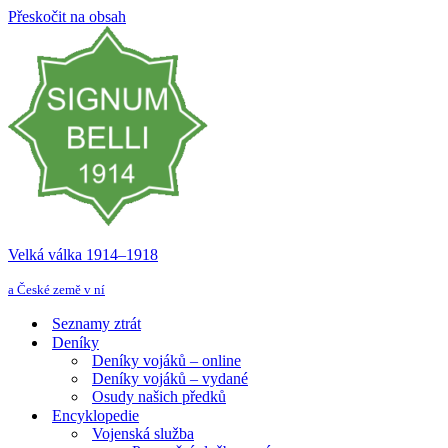
Přeskočit na obsah
Velká válka 1914–⁠⁠⁠⁠⁠⁠1918
a České země v ní
Seznamy ztrát
Deníky
Deníky vojáků – online
Deníky vojáků – vydané
Osudy našich předků
Encyklopedie
Vojenská služba