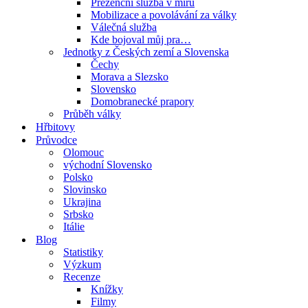
Prezenční služba v míru
Mobilizace a povolávání za války
Válečná služba
Kde bojoval můj pra…
Jednotky z Českých zemí a Slovenska
Čechy
Morava a Slezsko
Slovensko
Domobranecké prapory
Průběh války
Hřbitovy
Průvodce
Olomouc
východní Slovensko
Polsko
Slovinsko
Ukrajina
Srbsko
Itálie
Blog
Statistiky
Výzkum
Recenze
Knížky
Filmy