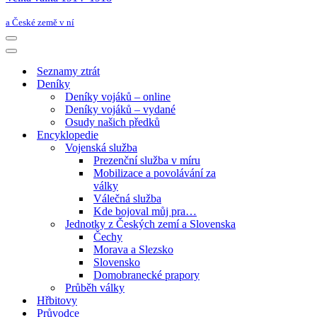
a České země v ní
Navigační
menu
Navigační
menu
Seznamy ztrát
Deníky
Deníky vojáků – online
Deníky vojáků – vydané
Osudy našich předků
Encyklopedie
Vojenská služba
Prezenční služba v míru
Mobilizace a povolávání za
války
Válečná služba
Kde bojoval můj pra…
Jednotky z Českých zemí a Slovenska
Čechy
Morava a Slezsko
Slovensko
Domobranecké prapory
Průběh války
Hřbitovy
Průvodce