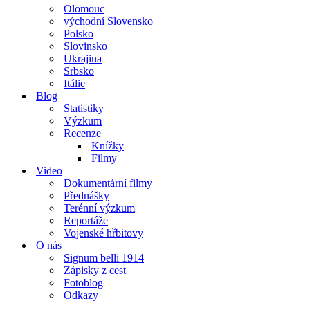
Olomouc
východní Slovensko
Polsko
Slovinsko
Ukrajina
Srbsko
Itálie
Blog
Statistiky
Výzkum
Recenze
Knížky
Filmy
Video
Dokumentární filmy
Přednášky
Terénní výzkum
Reportáže
Vojenské hřbitovy
O nás
Signum belli 1914
Zápisky z cest
Fotoblog
Odkazy