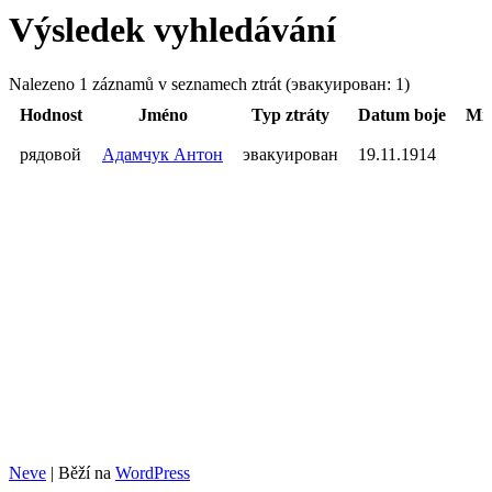
Výsledek vyhledávání
Nalezeno 1 záznamů v seznamech ztrát (эвакуирован: 1)
Hodnost
Jméno
Typ ztráty
Datum boje
Mís
рядовой
Адамчук Антон
эвакуирован
19.11.1914
Neve
| Běží na
WordPress