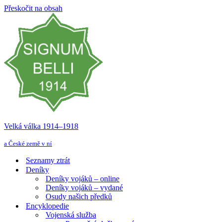
Přeskočit na obsah
Velká válka 1914–⁠⁠⁠⁠⁠⁠1918
a České země v ní
Seznamy ztrát
Deníky
Deníky vojáků – online
Deníky vojáků – vydané
Osudy našich předků
Encyklopedie
Vojenská služba