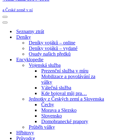
a České země v ní
Navigační
menu
Navigační
menu
Seznamy ztrát
Deníky
Deníky vojáků – online
Deníky vojáků – vydané
Osudy našich předků
Encyklopedie
Vojenská služba
Prezenční služba v míru
Mobilizace a povolávání za
války
Válečná služba
Kde bojoval můj pra…
Jednotky z Českých zemí a Slovenska
Čechy
Morava a Slezsko
Slovensko
Domobranecké prapory
Průběh války
Hřbitovy
Průvodce