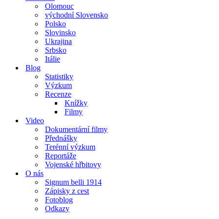
Olomouc
východní Slovensko
Polsko
Slovinsko
Ukrajina
Srbsko
Itálie
Blog
Statistiky
Výzkum
Recenze
Knížky
Filmy
Video
Dokumentární filmy
Přednášky
Terénní výzkum
Reportáže
Vojenské hřbitovy
O nás
Signum belli 1914
Zápisky z cest
Fotoblog
Odkazy