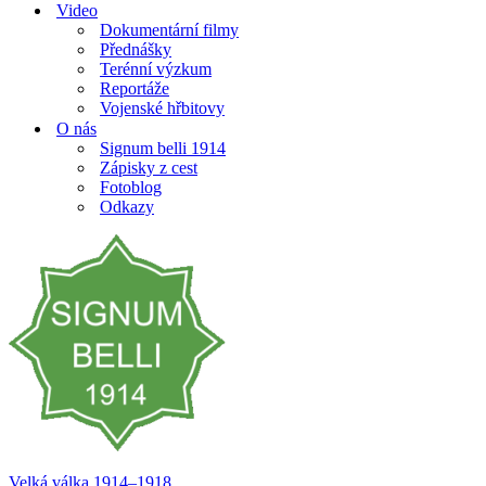
Video
Dokumentární filmy
Přednášky
Terénní výzkum
Reportáže
Vojenské hřbitovy
O nás
Signum belli 1914
Zápisky z cest
Fotoblog
Odkazy
Velká válka 1914–⁠⁠⁠⁠⁠⁠1918