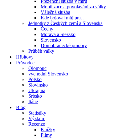
Prezenční služba v míru
Mobilizace a povolávání za války
Válečná služba
Kde bojoval můj pra…
Jednotky z Českých zemí a Slovenska
Čechy
Morava a Slezsko
Slovensko
Domobranecké prapory
Průběh války
Hřbitovy
Průvodce
Olomouc
východní Slovensko
Polsko
Slovinsko
Ukrajina
Srbsko
Itálie
Blog
Statistiky
Výzkum
Recenze
Knížky
Filmy