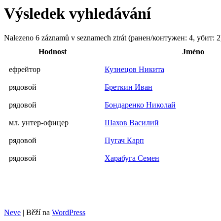
Výsledek vyhledávání
Nalezeno 6 záznamů v seznamech ztrát (ранен/контужен: 4, убит: 2
Hodnost
Jméno
ефрейтор
Кузнецов Никита
рядовой
Бреткин Иван
рядовой
Бондаренко Николай
мл. унтер-офицер
Шахов Василий
рядовой
Пугач Карп
рядовой
Харабуга Семен
Neve
| Běží na
WordPress