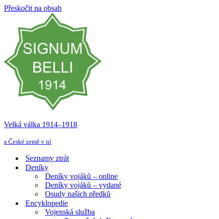
Přeskočit na obsah
Velká válka 1914–⁠⁠⁠⁠⁠⁠1918
a České země v ní
Seznamy ztrát
Deníky
Deníky vojáků – online
Deníky vojáků – vydané
Osudy našich předků
Encyklopedie
Vojenská služba