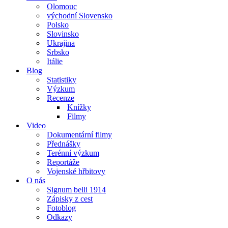
Olomouc
východní Slovensko
Polsko
Slovinsko
Ukrajina
Srbsko
Itálie
Blog
Statistiky
Výzkum
Recenze
Knížky
Filmy
Video
Dokumentární filmy
Přednášky
Terénní výzkum
Reportáže
Vojenské hřbitovy
O nás
Signum belli 1914
Zápisky z cest
Fotoblog
Odkazy