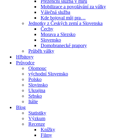
Prezenční služba v míru
Mobilizace a povolávání za války
Válečná služba
Kde bojoval můj pra…
Jednotky z Českých zemí a Slovenska
Čechy
Morava a Slezsko
Slovensko
Domobranecké prapory
Průběh války
Hřbitovy
Průvodce
Olomouc
východní Slovensko
Polsko
Slovinsko
Ukrajina
Srbsko
Itálie
Blog
Statistiky
Výzkum
Recenze
Knížky
Filmy