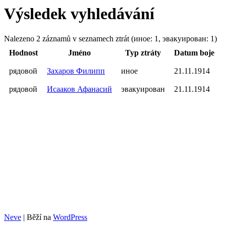
Výsledek vyhledávání
Nalezeno 2 záznamů v seznamech ztrát (иное: 1, эвакуирован: 1)
Hodnost
Jméno
Typ ztráty
Datum boje
рядовой
Захаров Филипп
иное
21.11.1914
рядовой
Исааков Афанасий
эвакуирован
21.11.1914
Neve
| Běží na
WordPress