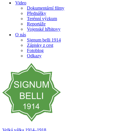
Video
Dokumentární filmy
Přednášky
Terénní výzkum
Reportáže
Vojenské hřbitovy
O nás
Signum belli 1914
Zápisky z cest
Fotoblog
Odkazy
Velká válka 1914–⁠⁠⁠⁠⁠⁠1918