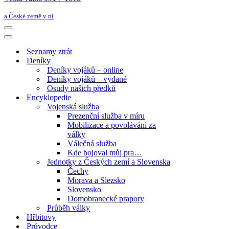
a České země v ní
Navigační
menu
Navigační
menu
Seznamy ztrát
Deníky
Deníky vojáků – online
Deníky vojáků – vydané
Osudy našich předků
Encyklopedie
Vojenská služba
Prezenční služba v míru
Mobilizace a povolávání za
války
Válečná služba
Kde bojoval můj pra…
Jednotky z Českých zemí a Slovenska
Čechy
Morava a Slezsko
Slovensko
Domobranecké prapory
Průběh války
Hřbitovy
Průvodce