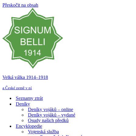
Přeskočit na obsah
Velká válka 1914–⁠⁠⁠⁠⁠⁠1918
a České země v ní
Seznamy ztrát
Deníky
Deníky vojáků – online
Deníky vojáků – vydané
Osudy našich předků
Encyklopedie
Vojenská služba