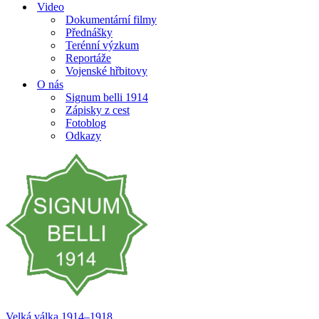
Video
Dokumentární filmy
Přednášky
Terénní výzkum
Reportáže
Vojenské hřbitovy
O nás
Signum belli 1914
Zápisky z cest
Fotoblog
Odkazy
Velká válka 1914–⁠⁠⁠⁠⁠⁠1918