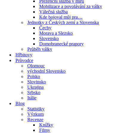
Prezenční služba v míru
Mobilizace a povolávání za války
Válečná služba
Kde bojoval můj pra…
Jednotky z Českých zemí a Slovenska
Čechy
Morava a Slezsko
Slovensko
Domobranecké prapory
Průběh války
Hřbitovy
Průvodce
Olomouc
východní Slovensko
Polsko
Slovinsko
Ukrajina
Srbsko
Itálie
Blog
Statistiky
Výzkum
Recenze
Knížky
Filmy