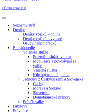
a České země v ní
Navigační
menu
Navigační
menu
Seznamy ztrát
Deníky
Deníky vojáků – online
Deníky vojáků – vydané
Osudy našich předků
Encyklopedie
Vojenská služba
Prezenční služba v míru
Mobilizace a povolávání za
války
Válečná služba
Kde bojoval můj pra…
Jednotky z Českých zemí a Slovenska
Čechy
Morava a Slezsko
Slovensko
Domobranecké prapory
Průběh války
Hřbitovy
Průvodce