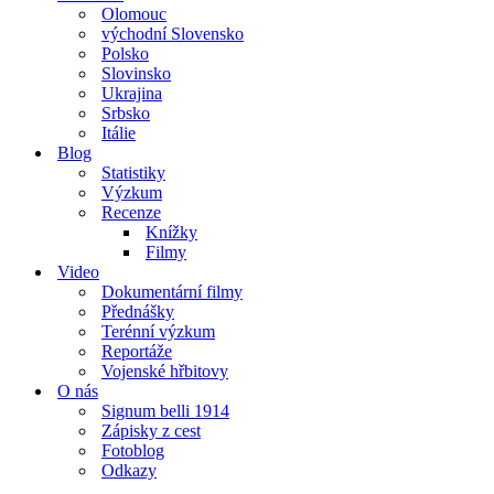
Olomouc
východní Slovensko
Polsko
Slovinsko
Ukrajina
Srbsko
Itálie
Blog
Statistiky
Výzkum
Recenze
Knížky
Filmy
Video
Dokumentární filmy
Přednášky
Terénní výzkum
Reportáže
Vojenské hřbitovy
O nás
Signum belli 1914
Zápisky z cest
Fotoblog
Odkazy