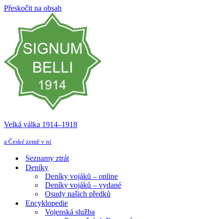
Přeskočit na obsah
Velká válka 1914–⁠⁠⁠⁠⁠⁠1918
a České země v ní
Seznamy ztrát
Deníky
Deníky vojáků – online
Deníky vojáků – vydané
Osudy našich předků
Encyklopedie
Vojenská služba