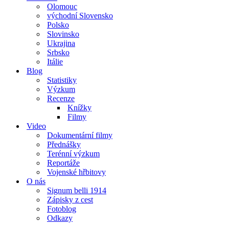
Olomouc
východní Slovensko
Polsko
Slovinsko
Ukrajina
Srbsko
Itálie
Blog
Statistiky
Výzkum
Recenze
Knížky
Filmy
Video
Dokumentární filmy
Přednášky
Terénní výzkum
Reportáže
Vojenské hřbitovy
O nás
Signum belli 1914
Zápisky z cest
Fotoblog
Odkazy