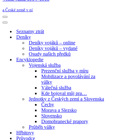
a České země v ní
Navigační
menu
Navigační
menu
Seznamy ztrát
Deníky
Deníky vojáků – online
Deníky vojáků – vydané
Osudy našich předků
Encyklopedie
Vojenská služba
Prezenční služba v míru
Mobilizace a povolávání za
války
Válečná služba
Kde bojoval můj pra…
Jednotky z Českých zemí a Slovenska
Čechy
Morava a Slezsko
Slovensko
Domobranecké prapory
Průběh války
Hřbitovy
Průvodce