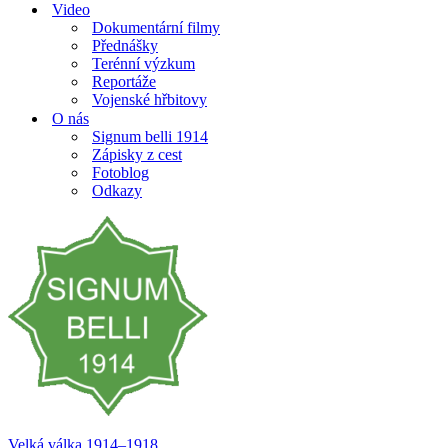
Video
Dokumentární filmy
Přednášky
Terénní výzkum
Reportáže
Vojenské hřbitovy
O nás
Signum belli 1914
Zápisky z cest
Fotoblog
Odkazy
Velká válka 1914–⁠⁠⁠⁠⁠⁠1918