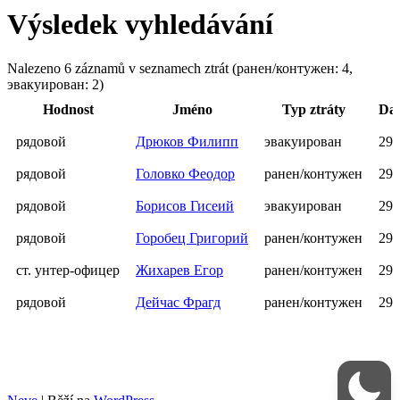
Výsledek vyhledávání
Nalezeno 6 záznamů v seznamech ztrát (ранен/контужен: 4,
эвакуирован: 2)
Hodnost
Jméno
Typ ztráty
Dat
рядовой
Дрюков Филипп
эвакуирован
29.
рядовой
Головко Феодор
ранен/контужен
29.
рядовой
Борисов Гисеий
эвакуирован
29.
рядовой
Горобец Григорий
ранен/контужен
29.
ст. унтер-офицер
Жихарев Егор
ранен/контужен
29.
рядовой
Дейчас Фрагд
ранен/контужен
29.