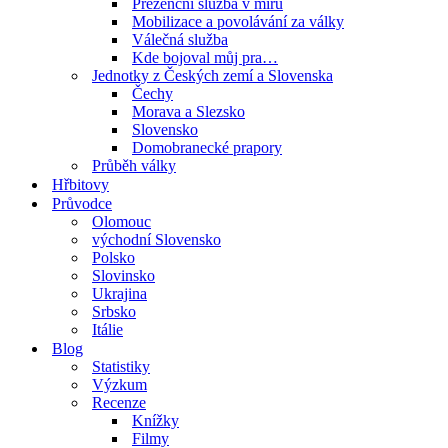
Prezenční služba v míru
Mobilizace a povolávání za války
Válečná služba
Kde bojoval můj pra…
Jednotky z Českých zemí a Slovenska
Čechy
Morava a Slezsko
Slovensko
Domobranecké prapory
Průběh války
Hřbitovy
Průvodce
Olomouc
východní Slovensko
Polsko
Slovinsko
Ukrajina
Srbsko
Itálie
Blog
Statistiky
Výzkum
Recenze
Knížky
Filmy