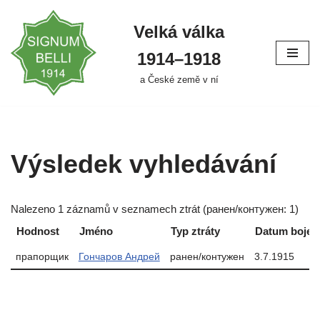
Velká válka
Přeskočit
na
1914–⁠⁠⁠⁠⁠⁠1918
obsah
a České země v ní
Výsledek vyhledávání
Nalezeno 1 záznamů v seznamech ztrát (ранен/контужен: 1)
Hodnost
Jméno
Typ ztráty
Datum boje
прапорщик
Гончаров Андрей
ранен/контужен
3.7.1915