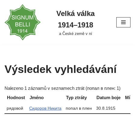
Velká válka
Přeskočit
na
1914–⁠⁠⁠⁠⁠⁠1918
obsah
a České země v ní
Výsledek vyhledávání
Nalezeno 1 záznamů v seznamech ztrát (попал в плен: 1)
Hodnost
Jméno
Typ ztráty
Datum boje
Míst
рядовой
Сидоров Никита
попал в плен
30.8.1915