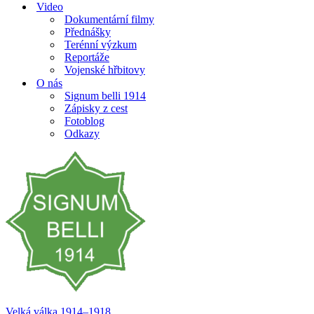
Video
Dokumentární filmy
Přednášky
Terénní výzkum
Reportáže
Vojenské hřbitovy
O nás
Signum belli 1914
Zápisky z cest
Fotoblog
Odkazy
Velká válka 1914–⁠⁠⁠⁠⁠⁠1918