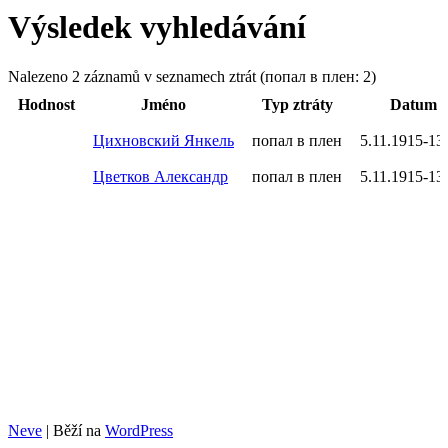
Výsledek vyhledávání
Nalezeno 2 záznamů v seznamech ztrát (попал в плен: 2)
Hodnost
Jméno
Typ ztráty
Datum b
Цихновский Янкель
попал в плен
5.11.1915-13
Цветков Александр
попал в плен
5.11.1915-13
Neve
| Běží na
WordPress