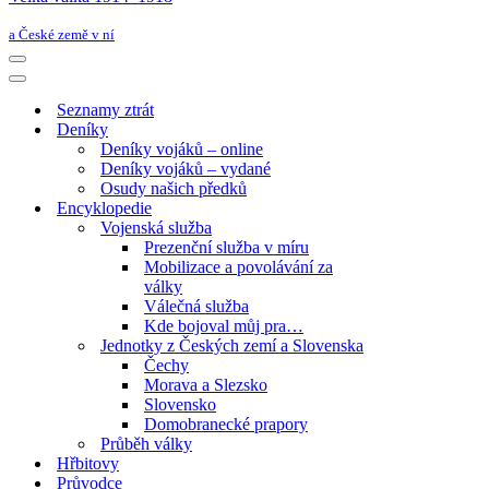
a České země v ní
Navigační
menu
Navigační
menu
Seznamy ztrát
Deníky
Deníky vojáků – online
Deníky vojáků – vydané
Osudy našich předků
Encyklopedie
Vojenská služba
Prezenční služba v míru
Mobilizace a povolávání za
války
Válečná služba
Kde bojoval můj pra…
Jednotky z Českých zemí a Slovenska
Čechy
Morava a Slezsko
Slovensko
Domobranecké prapory
Průběh války
Hřbitovy
Průvodce