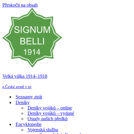
Přeskočit na obsah
Velká válka 1914–⁠⁠⁠⁠⁠⁠1918
a České země v ní
Seznamy ztrát
Deníky
Deníky vojáků – online
Deníky vojáků – vydané
Osudy našich předků
Encyklopedie
Vojenská služba