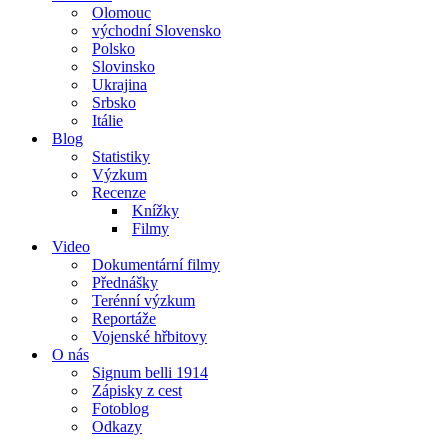
Olomouc
východní Slovensko
Polsko
Slovinsko
Ukrajina
Srbsko
Itálie
Blog
Statistiky
Výzkum
Recenze
Knížky
Filmy
Video
Dokumentární filmy
Přednášky
Terénní výzkum
Reportáže
Vojenské hřbitovy
O nás
Signum belli 1914
Zápisky z cest
Fotoblog
Odkazy