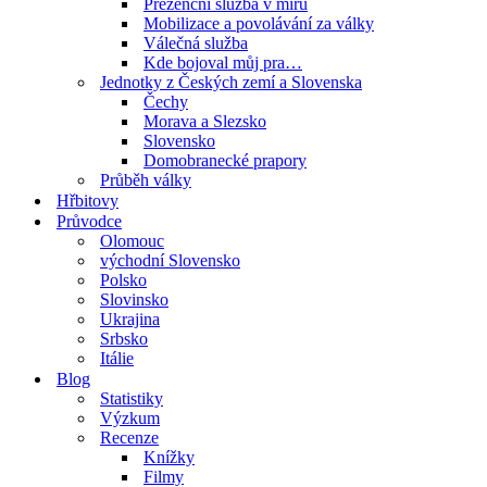
Prezenční služba v míru
Mobilizace a povolávání za války
Válečná služba
Kde bojoval můj pra…
Jednotky z Českých zemí a Slovenska
Čechy
Morava a Slezsko
Slovensko
Domobranecké prapory
Průběh války
Hřbitovy
Průvodce
Olomouc
východní Slovensko
Polsko
Slovinsko
Ukrajina
Srbsko
Itálie
Blog
Statistiky
Výzkum
Recenze
Knížky
Filmy