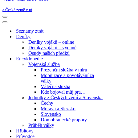
a České země v ní
Navigační
menu
Navigační
menu
Seznamy ztrát
Deníky
Deníky vojáků – online
Deníky vojáků – vydané
Osudy našich předků
Encyklopedie
Vojenská služba
Prezenční služba v míru
Mobilizace a povolávání za
války
Válečná služba
Kde bojoval můj pra…
Jednotky z Českých zemí a Slovenska
Čechy
Morava a Slezsko
Slovensko
Domobranecké prapory
Průběh války
Hřbitovy
Průvodce