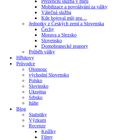
Prezenční služba v míru
Mobilizace a povolávání za války
Válečná služba
Kde bojoval můj pra…
Jednotky z Českých zemí a Slovenska
Čechy
Morava a Slezsko
Slovensko
Domobranecké prapory
Průběh války
Hřbitovy
Průvodce
Olomouc
východní Slovensko
Polsko
Slovinsko
Ukrajina
Srbsko
Itálie
Blog
Statistiky
Výzkum
Recenze
Knížky
Filmy