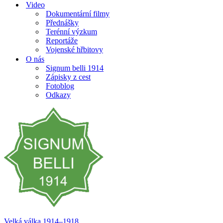
Video
Dokumentární filmy
Přednášky
Terénní výzkum
Reportáže
Vojenské hřbitovy
O nás
Signum belli 1914
Zápisky z cest
Fotoblog
Odkazy
Velká válka 1914–⁠⁠⁠⁠⁠⁠1918