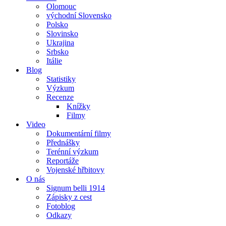
Olomouc
východní Slovensko
Polsko
Slovinsko
Ukrajina
Srbsko
Itálie
Blog
Statistiky
Výzkum
Recenze
Knížky
Filmy
Video
Dokumentární filmy
Přednášky
Terénní výzkum
Reportáže
Vojenské hřbitovy
O nás
Signum belli 1914
Zápisky z cest
Fotoblog
Odkazy