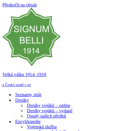
Přeskočit na obsah
Velká válka 1914–⁠⁠⁠⁠⁠⁠1918
a České země v ní
Seznamy ztrát
Deníky
Deníky vojáků – online
Deníky vojáků – vydané
Osudy našich předků
Encyklopedie
Vojenská služba