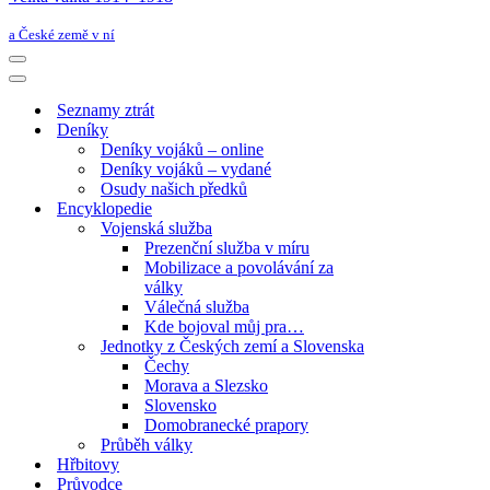
a České země v ní
Navigační
menu
Navigační
menu
Seznamy ztrát
Deníky
Deníky vojáků – online
Deníky vojáků – vydané
Osudy našich předků
Encyklopedie
Vojenská služba
Prezenční služba v míru
Mobilizace a povolávání za
války
Válečná služba
Kde bojoval můj pra…
Jednotky z Českých zemí a Slovenska
Čechy
Morava a Slezsko
Slovensko
Domobranecké prapory
Průběh války
Hřbitovy
Průvodce