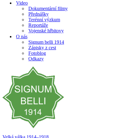
Video
Dokumentární filmy
Přednášky
Terénní výzkum
Reportáže
Vojenské hřbitovy
O nás
Signum belli 1914
Zápisky z cest
Fotoblog
Odkazy
Velká válka 1914–⁠⁠⁠⁠⁠⁠1918