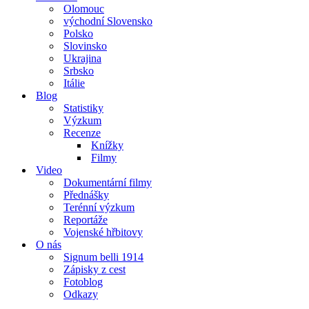
Olomouc
východní Slovensko
Polsko
Slovinsko
Ukrajina
Srbsko
Itálie
Blog
Statistiky
Výzkum
Recenze
Knížky
Filmy
Video
Dokumentární filmy
Přednášky
Terénní výzkum
Reportáže
Vojenské hřbitovy
O nás
Signum belli 1914
Zápisky z cest
Fotoblog
Odkazy