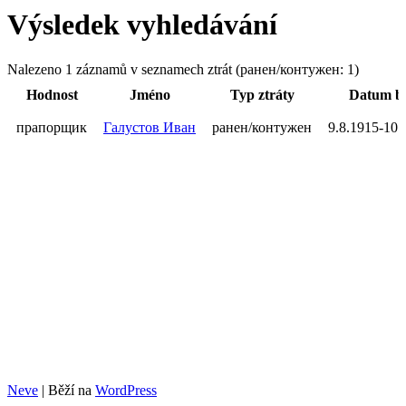
Výsledek vyhledávání
Nalezeno 1 záznamů v seznamech ztrát (ранен/контужен: 1)
Hodnost
Jméno
Typ ztráty
Datum b
прапорщик
Галустов Иван
ранен/контужен
9.8.1915-10.
Neve
| Běží na
WordPress