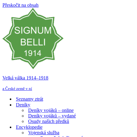
Přeskočit na obsah
Velká válka 1914–⁠⁠⁠⁠⁠⁠1918
a České země v ní
Seznamy ztrát
Deníky
Deníky vojáků – online
Deníky vojáků – vydané
Osudy našich předků
Encyklopedie
Vojenská služba