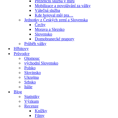
Prezenční služba v míru
Mobilizace a povolávání za války
Válečná služba
Kde bojoval můj pra…
Jednotky z Českých zemí a Slovenska
Čechy
Morava a Slezsko
Slovensko
Domobranecké prapory
Průběh války
Hřbitovy
Průvodce
Olomouc
východní Slovensko
Polsko
Slovinsko
Ukrajina
Srbsko
Itálie
Blog
Statistiky
Výzkum
Recenze
Knížky
Filmy