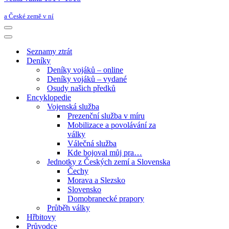
a České země v ní
Navigační
menu
Navigační
menu
Seznamy ztrát
Deníky
Deníky vojáků – online
Deníky vojáků – vydané
Osudy našich předků
Encyklopedie
Vojenská služba
Prezenční služba v míru
Mobilizace a povolávání za
války
Válečná služba
Kde bojoval můj pra…
Jednotky z Českých zemí a Slovenska
Čechy
Morava a Slezsko
Slovensko
Domobranecké prapory
Průběh války
Hřbitovy
Průvodce