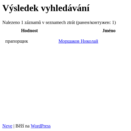
Výsledek vyhledávání
Nalezeno 1 záznamů v seznamech ztrát (ранен/контужен: 1)
Hodnost
Jméno
прапорщик
Моршаков Николай
Neve
| Běží na
WordPress