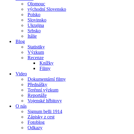
Olomouc
východní Slovensko
Polsko
Slovinsko
Ukrajina
Srbsko
Itálie
Blog
Statistiky
Výzkum
Recenze
Knížky
Filmy
Video
Dokumentární filmy
Přednášky
Terénní výzkum
Reportáže
Vojenské hřbitovy
O nás
Signum belli 1914
Zápisky z cest
Fotoblog
Odkazy