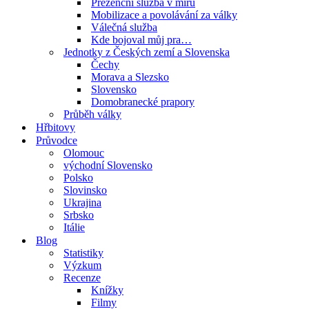
Prezenční služba v míru
Mobilizace a povolávání za války
Válečná služba
Kde bojoval můj pra…
Jednotky z Českých zemí a Slovenska
Čechy
Morava a Slezsko
Slovensko
Domobranecké prapory
Průběh války
Hřbitovy
Průvodce
Olomouc
východní Slovensko
Polsko
Slovinsko
Ukrajina
Srbsko
Itálie
Blog
Statistiky
Výzkum
Recenze
Knížky
Filmy