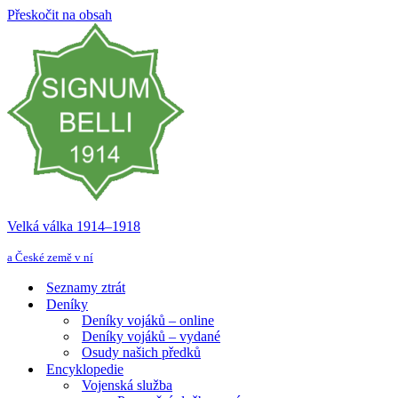
Přeskočit na obsah
Velká válka 1914–⁠⁠⁠⁠⁠⁠1918
a České země v ní
Seznamy ztrát
Deníky
Deníky vojáků – online
Deníky vojáků – vydané
Osudy našich předků
Encyklopedie
Vojenská služba