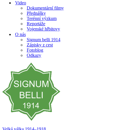
Video
Dokumentární filmy
Přednášky
Terénní výzkum
Reportáže
Vojenské hřbitovy
O nás
Signum belli 1914
Zápisky z cest
Fotoblog
Odkazy
Velká válka 1914–⁠⁠⁠⁠⁠⁠1918