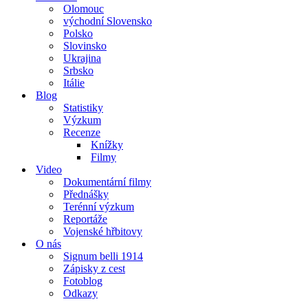
Olomouc
východní Slovensko
Polsko
Slovinsko
Ukrajina
Srbsko
Itálie
Blog
Statistiky
Výzkum
Recenze
Knížky
Filmy
Video
Dokumentární filmy
Přednášky
Terénní výzkum
Reportáže
Vojenské hřbitovy
O nás
Signum belli 1914
Zápisky z cest
Fotoblog
Odkazy