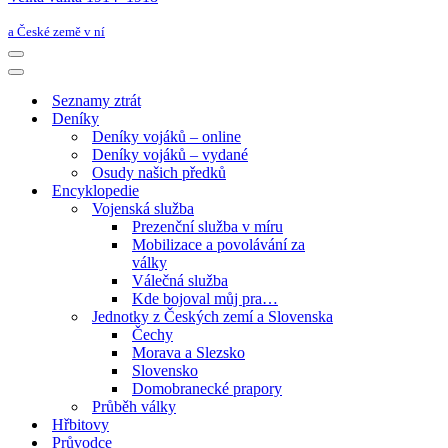
a České země v ní
Navigační
menu
Navigační
menu
Seznamy ztrát
Deníky
Deníky vojáků – online
Deníky vojáků – vydané
Osudy našich předků
Encyklopedie
Vojenská služba
Prezenční služba v míru
Mobilizace a povolávání za
války
Válečná služba
Kde bojoval můj pra…
Jednotky z Českých zemí a Slovenska
Čechy
Morava a Slezsko
Slovensko
Domobranecké prapory
Průběh války
Hřbitovy
Průvodce