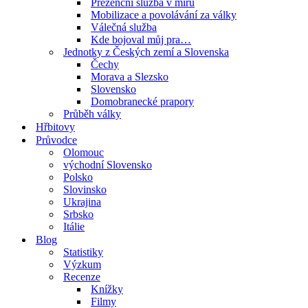
Prezenční služba v míru
Mobilizace a povolávání za války
Válečná služba
Kde bojoval můj pra…
Jednotky z Českých zemí a Slovenska
Čechy
Morava a Slezsko
Slovensko
Domobranecké prapory
Průběh války
Hřbitovy
Průvodce
Olomouc
východní Slovensko
Polsko
Slovinsko
Ukrajina
Srbsko
Itálie
Blog
Statistiky
Výzkum
Recenze
Knížky
Filmy