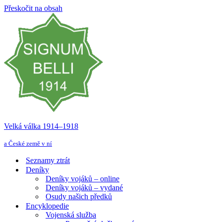
Přeskočit na obsah
Velká válka 1914–⁠⁠⁠⁠⁠⁠1918
a České země v ní
Seznamy ztrát
Deníky
Deníky vojáků – online
Deníky vojáků – vydané
Osudy našich předků
Encyklopedie
Vojenská služba