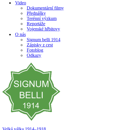
Video
Dokumentární filmy
Přednášky
Terénní výzkum
Reportáže
Vojenské hřbitovy
O nás
Signum belli 1914
Zápisky z cest
Fotoblog
Odkazy
Velká válka 1914–⁠⁠⁠⁠⁠⁠1918