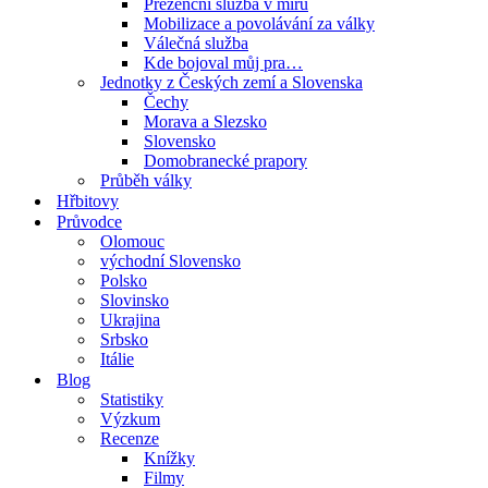
Prezenční služba v míru
Mobilizace a povolávání za války
Válečná služba
Kde bojoval můj pra…
Jednotky z Českých zemí a Slovenska
Čechy
Morava a Slezsko
Slovensko
Domobranecké prapory
Průběh války
Hřbitovy
Průvodce
Olomouc
východní Slovensko
Polsko
Slovinsko
Ukrajina
Srbsko
Itálie
Blog
Statistiky
Výzkum
Recenze
Knížky
Filmy