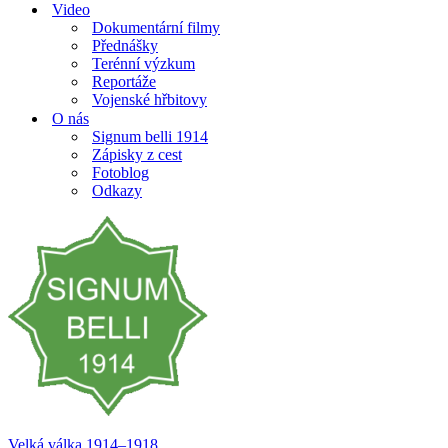
Video
Dokumentární filmy
Přednášky
Terénní výzkum
Reportáže
Vojenské hřbitovy
O nás
Signum belli 1914
Zápisky z cest
Fotoblog
Odkazy
Velká válka 1914–⁠⁠⁠⁠⁠⁠1918