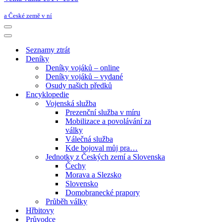
a České země v ní
Navigační
menu
Navigační
menu
Seznamy ztrát
Deníky
Deníky vojáků – online
Deníky vojáků – vydané
Osudy našich předků
Encyklopedie
Vojenská služba
Prezenční služba v míru
Mobilizace a povolávání za
války
Válečná služba
Kde bojoval můj pra…
Jednotky z Českých zemí a Slovenska
Čechy
Morava a Slezsko
Slovensko
Domobranecké prapory
Průběh války
Hřbitovy
Průvodce