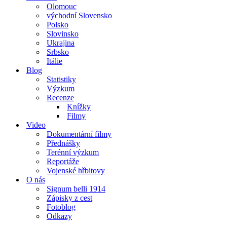
Olomouc
východní Slovensko
Polsko
Slovinsko
Ukrajina
Srbsko
Itálie
Blog
Statistiky
Výzkum
Recenze
Knížky
Filmy
Video
Dokumentární filmy
Přednášky
Terénní výzkum
Reportáže
Vojenské hřbitovy
O nás
Signum belli 1914
Zápisky z cest
Fotoblog
Odkazy