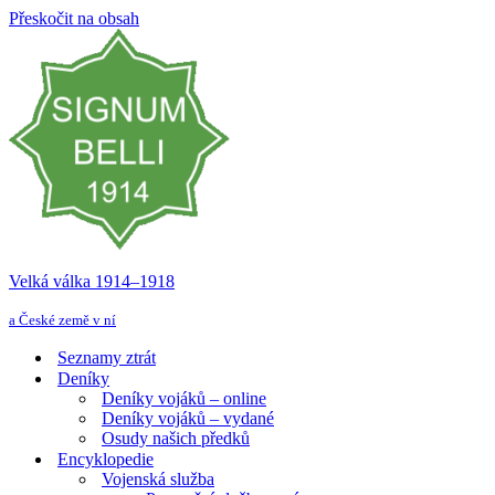
Přeskočit na obsah
Velká válka 1914–⁠⁠⁠⁠⁠⁠1918
a České země v ní
Seznamy ztrát
Deníky
Deníky vojáků – online
Deníky vojáků – vydané
Osudy našich předků
Encyklopedie
Vojenská služba