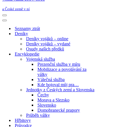
a České země v ní
Navigační
menu
Navigační
menu
Seznamy ztrát
Deníky
Deníky vojáků – online
Deníky vojáků – vydané
Osudy našich předků
Encyklopedie
Vojenská služba
Prezenční služba v míru
Mobilizace a povolávání za
války
Válečná služba
Kde bojoval můj pra…
Jednotky z Českých zemí a Slovenska
Čechy
Morava a Slezsko
Slovensko
Domobranecké prapory
Průběh války
Hřbitovy
Průvodce