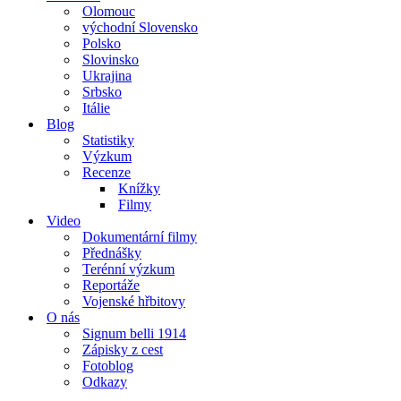
Olomouc
východní Slovensko
Polsko
Slovinsko
Ukrajina
Srbsko
Itálie
Blog
Statistiky
Výzkum
Recenze
Knížky
Filmy
Video
Dokumentární filmy
Přednášky
Terénní výzkum
Reportáže
Vojenské hřbitovy
O nás
Signum belli 1914
Zápisky z cest
Fotoblog
Odkazy