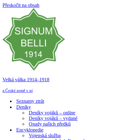
Přeskočit na obsah
Velká válka 1914–⁠⁠⁠⁠⁠⁠1918
a České země v ní
Seznamy ztrát
Deníky
Deníky vojáků – online
Deníky vojáků – vydané
Osudy našich předků
Encyklopedie
Vojenská služba