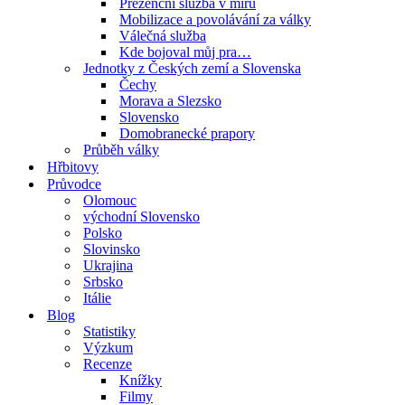
Prezenční služba v míru
Mobilizace a povolávání za války
Válečná služba
Kde bojoval můj pra…
Jednotky z Českých zemí a Slovenska
Čechy
Morava a Slezsko
Slovensko
Domobranecké prapory
Průběh války
Hřbitovy
Průvodce
Olomouc
východní Slovensko
Polsko
Slovinsko
Ukrajina
Srbsko
Itálie
Blog
Statistiky
Výzkum
Recenze
Knížky
Filmy