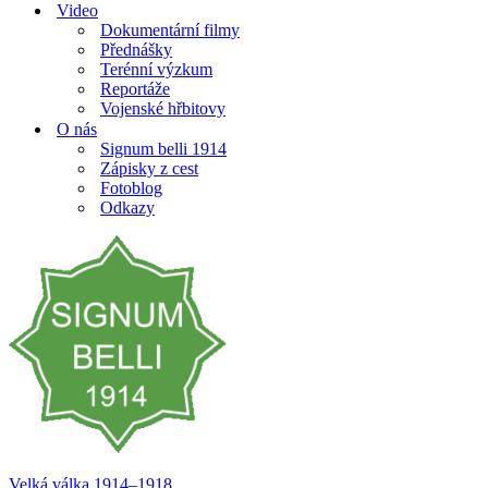
Video
Dokumentární filmy
Přednášky
Terénní výzkum
Reportáže
Vojenské hřbitovy
O nás
Signum belli 1914
Zápisky z cest
Fotoblog
Odkazy
Velká válka 1914–⁠⁠⁠⁠⁠⁠1918