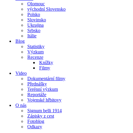
Olomouc
východní Slovensko
Polsko
Slovinsko
Ukrajina
Srbsko
Itálie
Blog
Statistiky
Výzkum
Recenze
Knížky
Filmy
Video
Dokumentární filmy
Přednášky
Terénní výzkum
Reportáže
Vojenské hřbitovy
O nás
Signum belli 1914
Zápisky z cest
Fotoblog
Odkazy