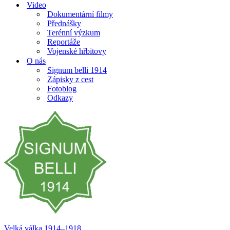
Video
Dokumentární filmy
Přednášky
Terénní výzkum
Reportáže
Vojenské hřbitovy
O nás
Signum belli 1914
Zápisky z cest
Fotoblog
Odkazy
Velká válka 1914–⁠⁠⁠⁠⁠⁠1918