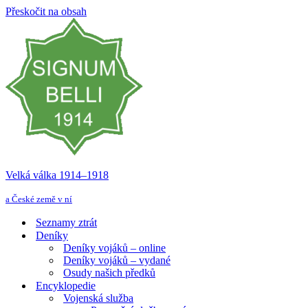
Přeskočit na obsah
Velká válka 1914–⁠⁠⁠⁠⁠⁠1918
a České země v ní
Seznamy ztrát
Deníky
Deníky vojáků – online
Deníky vojáků – vydané
Osudy našich předků
Encyklopedie
Vojenská služba