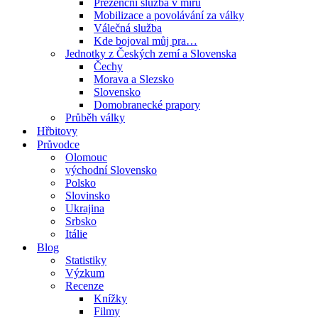
Prezenční služba v míru
Mobilizace a povolávání za války
Válečná služba
Kde bojoval můj pra…
Jednotky z Českých zemí a Slovenska
Čechy
Morava a Slezsko
Slovensko
Domobranecké prapory
Průběh války
Hřbitovy
Průvodce
Olomouc
východní Slovensko
Polsko
Slovinsko
Ukrajina
Srbsko
Itálie
Blog
Statistiky
Výzkum
Recenze
Knížky
Filmy