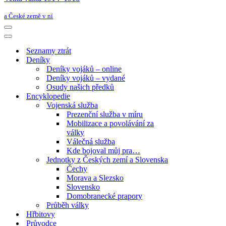
a České země v ní
Navigační
menu
Navigační
menu
Seznamy ztrát
Deníky
Deníky vojáků – online
Deníky vojáků – vydané
Osudy našich předků
Encyklopedie
Vojenská služba
Prezenční služba v míru
Mobilizace a povolávání za
války
Válečná služba
Kde bojoval můj pra…
Jednotky z Českých zemí a Slovenska
Čechy
Morava a Slezsko
Slovensko
Domobranecké prapory
Průběh války
Hřbitovy
Průvodce