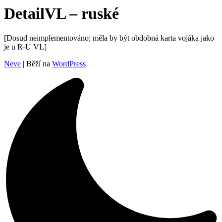
DetailVL – ruské
[Dosud neimplementováno; měla by být obdobná karta vojáka jako
je u R-U VL]
Neve
| Běží na
WordPress