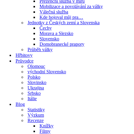
Prezenční služba v míru
Mobilizace a povolávání za války
Válečná služba
Kde bojoval můj pra…
Jednotky z Českých zemí a Slovenska
Čechy
Morava a Slezsko
Slovensko
Domobranecké prapory
Průběh války
Hřbitovy
Průvodce
Olomouc
východní Slovensko
Polsko
Slovinsko
Ukrajina
Srbsko
Itálie
Blog
Statistiky
Výzkum
Recenze
Knížky
Filmy