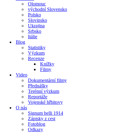
Olomouc
východní Slovensko
Polsko
Slovinsko
Ukrajina
Srbsko
Itálie
Blog
Statistiky
Výzkum
Recenze
Knížky
Filmy
Video
Dokumentární filmy
Přednášky
Terénní výzkum
Reportáže
Vojenské hřbitovy
O nás
Signum belli 1914
Zápisky z cest
Fotoblog
Odkazy