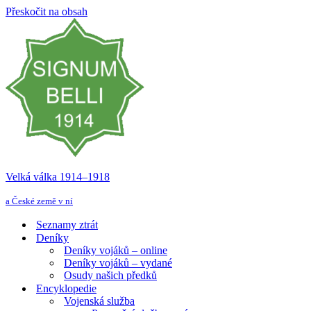
Přeskočit na obsah
Velká válka 1914–⁠⁠⁠⁠⁠⁠1918
a České země v ní
Seznamy ztrát
Deníky
Deníky vojáků – online
Deníky vojáků – vydané
Osudy našich předků
Encyklopedie
Vojenská služba