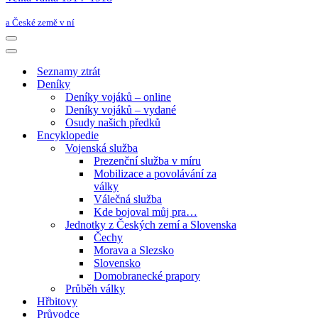
a České země v ní
Navigační
menu
Navigační
menu
Seznamy ztrát
Deníky
Deníky vojáků – online
Deníky vojáků – vydané
Osudy našich předků
Encyklopedie
Vojenská služba
Prezenční služba v míru
Mobilizace a povolávání za
války
Válečná služba
Kde bojoval můj pra…
Jednotky z Českých zemí a Slovenska
Čechy
Morava a Slezsko
Slovensko
Domobranecké prapory
Průběh války
Hřbitovy
Průvodce