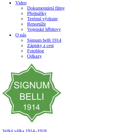
Video
Dokumentární filmy
Přednášky
Terénní výzkum
Reportáže
Vojenské hřbitovy
O nás
Signum belli 1914
Zápisky z cest
Fotoblog
Odkazy
Velká válka 1914–⁠⁠⁠⁠⁠⁠1918