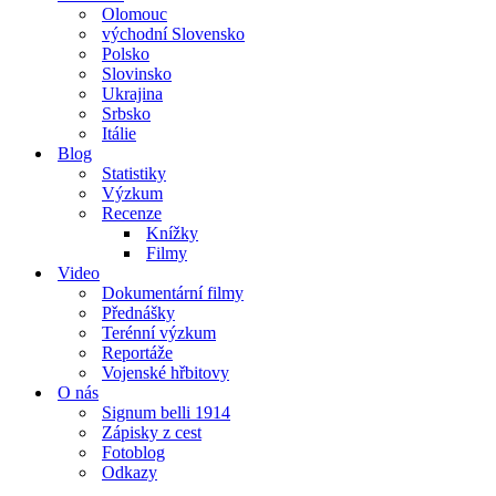
Olomouc
východní Slovensko
Polsko
Slovinsko
Ukrajina
Srbsko
Itálie
Blog
Statistiky
Výzkum
Recenze
Knížky
Filmy
Video
Dokumentární filmy
Přednášky
Terénní výzkum
Reportáže
Vojenské hřbitovy
O nás
Signum belli 1914
Zápisky z cest
Fotoblog
Odkazy