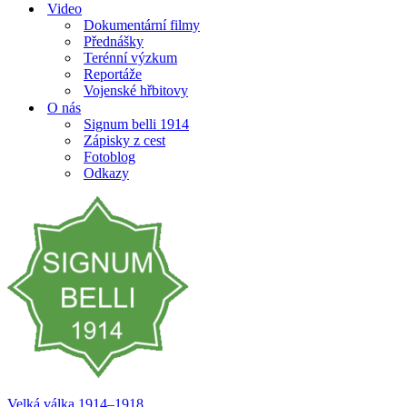
Video
Dokumentární filmy
Přednášky
Terénní výzkum
Reportáže
Vojenské hřbitovy
O nás
Signum belli 1914
Zápisky z cest
Fotoblog
Odkazy
Velká válka 1914–⁠⁠⁠⁠⁠⁠1918