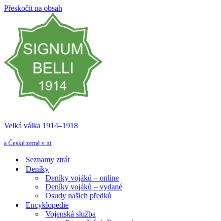
Přeskočit na obsah
Velká válka 1914–⁠⁠⁠⁠⁠⁠1918
a České země v ní
Seznamy ztrát
Deníky
Deníky vojáků – online
Deníky vojáků – vydané
Osudy našich předků
Encyklopedie
Vojenská služba