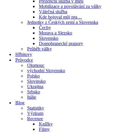
Prezenční služba v míru
Mobilizace a povolávání za války
Válečná služba
Kde bojoval můj pra…
Jednotky z Českých zemí a Slovenska
Čechy
Morava a Slezsko
Slovensko
Domobranecké prapory
Průběh války
Hřbitovy
Průvodce
Olomouc
východní Slovensko
Polsko
Slovinsko
Ukrajina
Srbsko
Itálie
Blog
Statistiky
Výzkum
Recenze
Knížky
Filmy