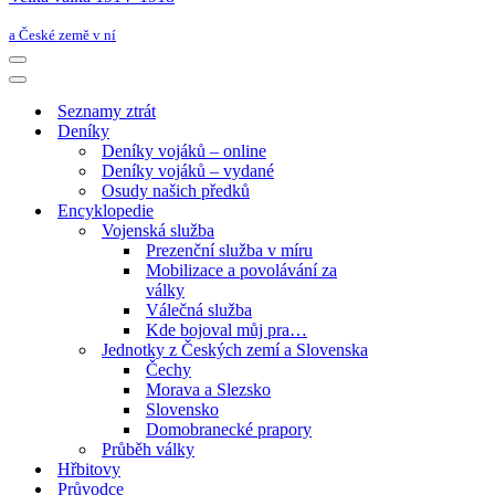
a České země v ní
Navigační
menu
Navigační
menu
Seznamy ztrát
Deníky
Deníky vojáků – online
Deníky vojáků – vydané
Osudy našich předků
Encyklopedie
Vojenská služba
Prezenční služba v míru
Mobilizace a povolávání za
války
Válečná služba
Kde bojoval můj pra…
Jednotky z Českých zemí a Slovenska
Čechy
Morava a Slezsko
Slovensko
Domobranecké prapory
Průběh války
Hřbitovy
Průvodce