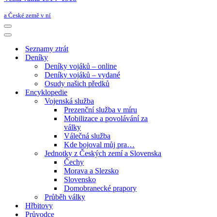
a České země v ní
Navigační
menu
Navigační
menu
Seznamy ztrát
Deníky
Deníky vojáků – online
Deníky vojáků – vydané
Osudy našich předků
Encyklopedie
Vojenská služba
Prezenční služba v míru
Mobilizace a povolávání za
války
Válečná služba
Kde bojoval můj pra…
Jednotky z Českých zemí a Slovenska
Čechy
Morava a Slezsko
Slovensko
Domobranecké prapory
Průběh války
Hřbitovy
Průvodce