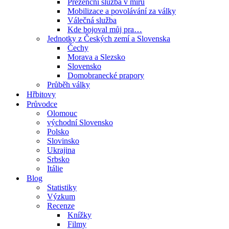
Prezenční služba v míru
Mobilizace a povolávání za války
Válečná služba
Kde bojoval můj pra…
Jednotky z Českých zemí a Slovenska
Čechy
Morava a Slezsko
Slovensko
Domobranecké prapory
Průběh války
Hřbitovy
Průvodce
Olomouc
východní Slovensko
Polsko
Slovinsko
Ukrajina
Srbsko
Itálie
Blog
Statistiky
Výzkum
Recenze
Knížky
Filmy