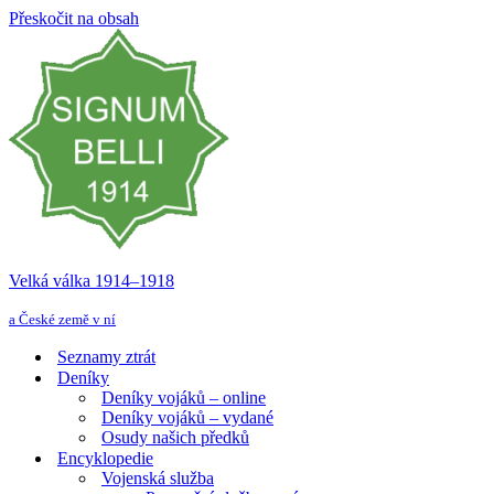
Přeskočit na obsah
Velká válka 1914–⁠⁠⁠⁠⁠⁠1918
a České země v ní
Seznamy ztrát
Deníky
Deníky vojáků – online
Deníky vojáků – vydané
Osudy našich předků
Encyklopedie
Vojenská služba