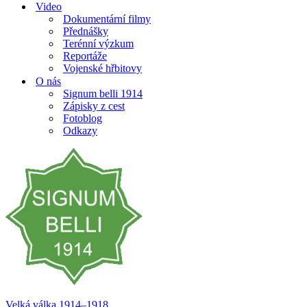
Video
Dokumentární filmy
Přednášky
Terénní výzkum
Reportáže
Vojenské hřbitovy
O nás
Signum belli 1914
Zápisky z cest
Fotoblog
Odkazy
Velká válka 1914–⁠⁠⁠⁠⁠⁠1918