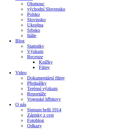
Olomouc
východní Slovensko
Polsko
Slovinsko
Ukrajina
Srbsko
Itálie
Blog
Statistiky
Výzkum
Recenze
Knížky
Filmy
Video
Dokumentární filmy
Přednášky
Terénní výzkum
Reportáže
Vojenské hřbitovy
O nás
Signum belli 1914
Zápisky z cest
Fotoblog
Odkazy