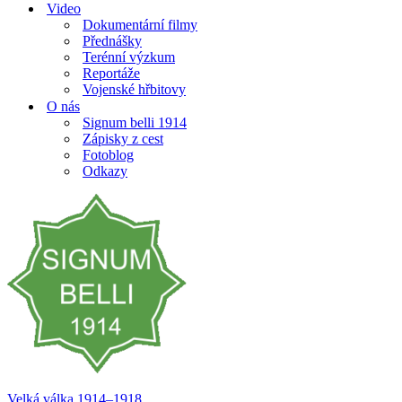
Video
Dokumentární filmy
Přednášky
Terénní výzkum
Reportáže
Vojenské hřbitovy
O nás
Signum belli 1914
Zápisky z cest
Fotoblog
Odkazy
Velká válka 1914–⁠⁠⁠⁠⁠⁠1918