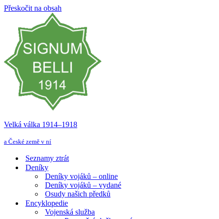
Přeskočit na obsah
Velká válka 1914–⁠⁠⁠⁠⁠⁠1918
a České země v ní
Seznamy ztrát
Deníky
Deníky vojáků – online
Deníky vojáků – vydané
Osudy našich předků
Encyklopedie
Vojenská služba