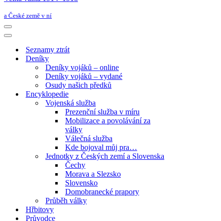
a České země v ní
Navigační
menu
Navigační
menu
Seznamy ztrát
Deníky
Deníky vojáků – online
Deníky vojáků – vydané
Osudy našich předků
Encyklopedie
Vojenská služba
Prezenční služba v míru
Mobilizace a povolávání za
války
Válečná služba
Kde bojoval můj pra…
Jednotky z Českých zemí a Slovenska
Čechy
Morava a Slezsko
Slovensko
Domobranecké prapory
Průběh války
Hřbitovy
Průvodce