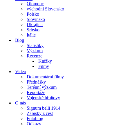
Olomouc
východní Slovensko
Polsko
Slovinsko
Ukrajina
Srbsko
Itálie
Blog
Statistiky
Výzkum
Recenze
Knížky
Filmy
Video
Dokumentární filmy
Přednášky
Terénní výzkum
Reportáže
Vojenské hřbitovy
O nás
Signum belli 1914
Zápisky z cest
Fotoblog
Odkazy