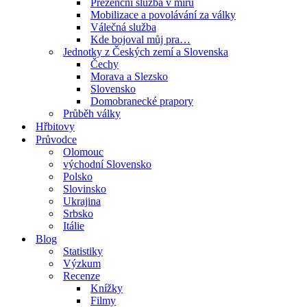
Prezenční služba v míru
Mobilizace a povolávání za války
Válečná služba
Kde bojoval můj pra…
Jednotky z Českých zemí a Slovenska
Čechy
Morava a Slezsko
Slovensko
Domobranecké prapory
Průběh války
Hřbitovy
Průvodce
Olomouc
východní Slovensko
Polsko
Slovinsko
Ukrajina
Srbsko
Itálie
Blog
Statistiky
Výzkum
Recenze
Knížky
Filmy