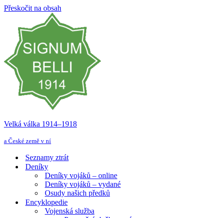
Přeskočit na obsah
Velká válka 1914–⁠⁠⁠⁠⁠⁠1918
a České země v ní
Seznamy ztrát
Deníky
Deníky vojáků – online
Deníky vojáků – vydané
Osudy našich předků
Encyklopedie
Vojenská služba