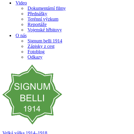
Video
Dokumentární filmy
Přednášky
Terénní výzkum
Reportáže
Vojenské hřbitovy
O nás
Signum belli 1914
Zápisky z cest
Fotoblog
Odkazy
Velká válka 1914–⁠⁠⁠⁠⁠⁠1918