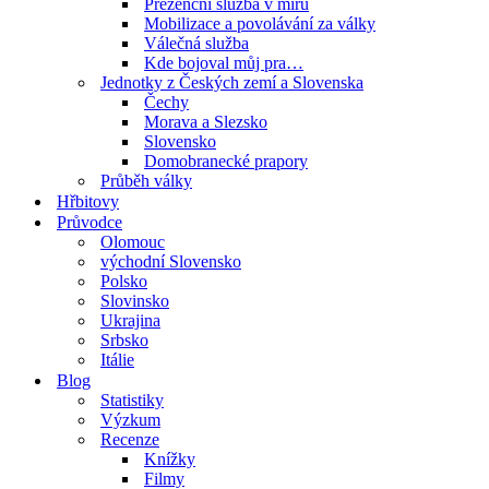
Prezenční služba v míru
Mobilizace a povolávání za války
Válečná služba
Kde bojoval můj pra…
Jednotky z Českých zemí a Slovenska
Čechy
Morava a Slezsko
Slovensko
Domobranecké prapory
Průběh války
Hřbitovy
Průvodce
Olomouc
východní Slovensko
Polsko
Slovinsko
Ukrajina
Srbsko
Itálie
Blog
Statistiky
Výzkum
Recenze
Knížky
Filmy