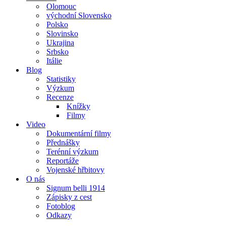
Olomouc
východní Slovensko
Polsko
Slovinsko
Ukrajina
Srbsko
Itálie
Blog
Statistiky
Výzkum
Recenze
Knížky
Filmy
Video
Dokumentární filmy
Přednášky
Terénní výzkum
Reportáže
Vojenské hřbitovy
O nás
Signum belli 1914
Zápisky z cest
Fotoblog
Odkazy