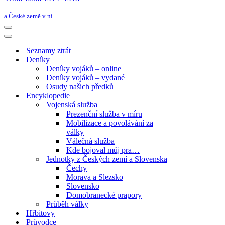
a České země v ní
Navigační
menu
Navigační
menu
Seznamy ztrát
Deníky
Deníky vojáků – online
Deníky vojáků – vydané
Osudy našich předků
Encyklopedie
Vojenská služba
Prezenční služba v míru
Mobilizace a povolávání za
války
Válečná služba
Kde bojoval můj pra…
Jednotky z Českých zemí a Slovenska
Čechy
Morava a Slezsko
Slovensko
Domobranecké prapory
Průběh války
Hřbitovy
Průvodce