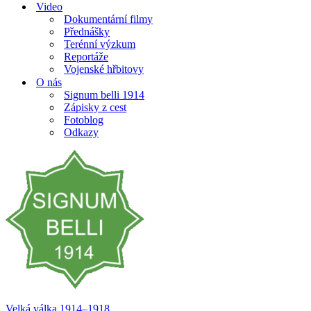
Video
Dokumentární filmy
Přednášky
Terénní výzkum
Reportáže
Vojenské hřbitovy
O nás
Signum belli 1914
Zápisky z cest
Fotoblog
Odkazy
Velká válka 1914–⁠⁠⁠⁠⁠⁠1918