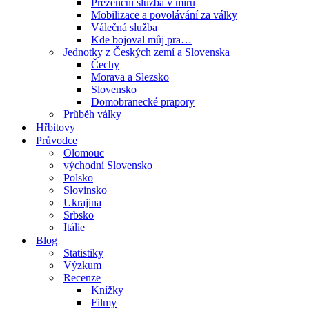
Prezenční služba v míru
Mobilizace a povolávání za války
Válečná služba
Kde bojoval můj pra…
Jednotky z Českých zemí a Slovenska
Čechy
Morava a Slezsko
Slovensko
Domobranecké prapory
Průběh války
Hřbitovy
Průvodce
Olomouc
východní Slovensko
Polsko
Slovinsko
Ukrajina
Srbsko
Itálie
Blog
Statistiky
Výzkum
Recenze
Knížky
Filmy