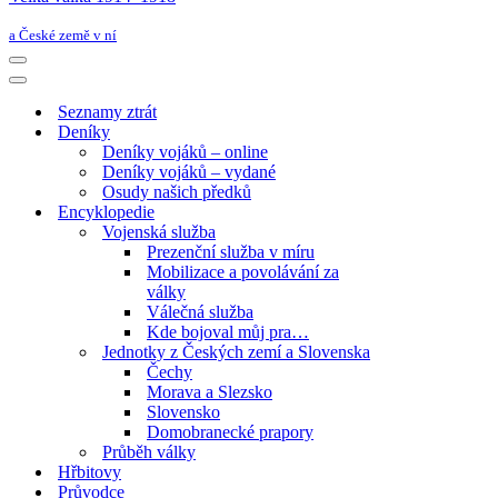
a České země v ní
Navigační
menu
Navigační
menu
Seznamy ztrát
Deníky
Deníky vojáků – online
Deníky vojáků – vydané
Osudy našich předků
Encyklopedie
Vojenská služba
Prezenční služba v míru
Mobilizace a povolávání za
války
Válečná služba
Kde bojoval můj pra…
Jednotky z Českých zemí a Slovenska
Čechy
Morava a Slezsko
Slovensko
Domobranecké prapory
Průběh války
Hřbitovy
Průvodce