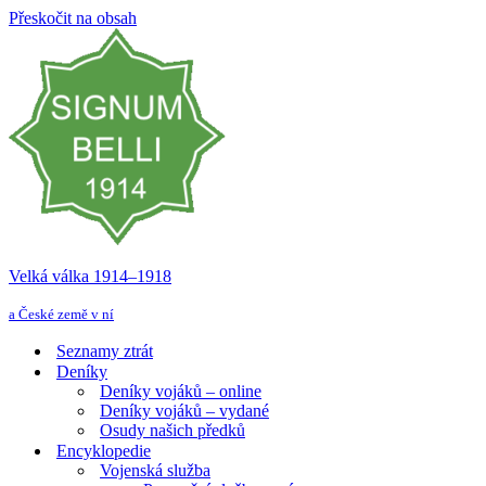
Přeskočit na obsah
Velká válka 1914–⁠⁠⁠⁠⁠⁠1918
a České země v ní
Seznamy ztrát
Deníky
Deníky vojáků – online
Deníky vojáků – vydané
Osudy našich předků
Encyklopedie
Vojenská služba