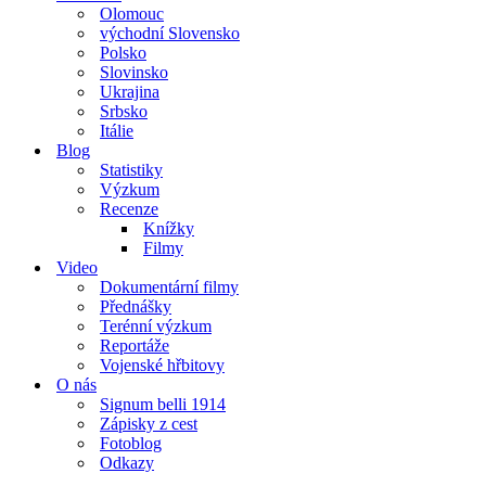
Olomouc
východní Slovensko
Polsko
Slovinsko
Ukrajina
Srbsko
Itálie
Blog
Statistiky
Výzkum
Recenze
Knížky
Filmy
Video
Dokumentární filmy
Přednášky
Terénní výzkum
Reportáže
Vojenské hřbitovy
O nás
Signum belli 1914
Zápisky z cest
Fotoblog
Odkazy