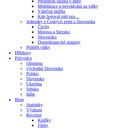
Prezenční služba v míru
Mobilizace a povolávání za války
Válečná služba
Kde bojoval můj pra…
Jednotky z Českých zemí a Slovenska
Čechy
Morava a Slezsko
Slovensko
Domobranecké prapory
Průběh války
Hřbitovy
Průvodce
Olomouc
východní Slovensko
Polsko
Slovinsko
Ukrajina
Srbsko
Itálie
Blog
Statistiky
Výzkum
Recenze
Knížky
Filmy