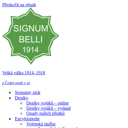
Přeskočit na obsah
Velká válka 1914–⁠⁠⁠⁠⁠⁠1918
a České země v ní
Seznamy ztrát
Deníky
Deníky vojáků – online
Deníky vojáků – vydané
Osudy našich předků
Encyklopedie
Vojenská služba