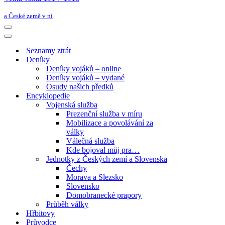
a České země v ní
Navigační
menu
Navigační
menu
Seznamy ztrát
Deníky
Deníky vojáků – online
Deníky vojáků – vydané
Osudy našich předků
Encyklopedie
Vojenská služba
Prezenční služba v míru
Mobilizace a povolávání za
války
Válečná služba
Kde bojoval můj pra…
Jednotky z Českých zemí a Slovenska
Čechy
Morava a Slezsko
Slovensko
Domobranecké prapory
Průběh války
Hřbitovy
Průvodce