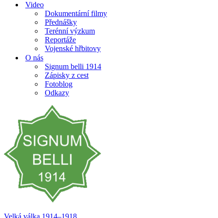
Video
Dokumentární filmy
Přednášky
Terénní výzkum
Reportáže
Vojenské hřbitovy
O nás
Signum belli 1914
Zápisky z cest
Fotoblog
Odkazy
Velká válka 1914–⁠⁠⁠⁠⁠⁠1918