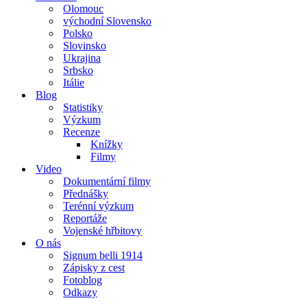
Olomouc
východní Slovensko
Polsko
Slovinsko
Ukrajina
Srbsko
Itálie
Blog
Statistiky
Výzkum
Recenze
Knížky
Filmy
Video
Dokumentární filmy
Přednášky
Terénní výzkum
Reportáže
Vojenské hřbitovy
O nás
Signum belli 1914
Zápisky z cest
Fotoblog
Odkazy