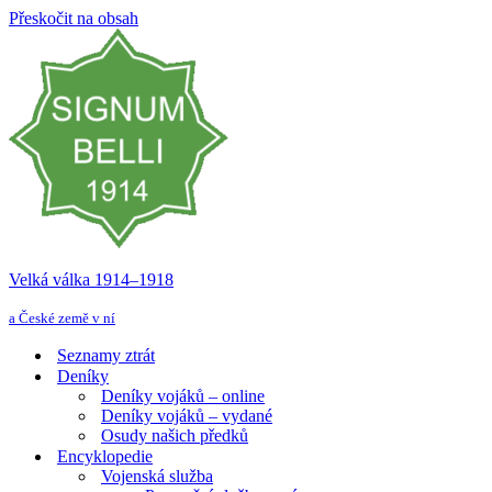
Přeskočit na obsah
Velká válka 1914–⁠⁠⁠⁠⁠⁠1918
a České země v ní
Seznamy ztrát
Deníky
Deníky vojáků – online
Deníky vojáků – vydané
Osudy našich předků
Encyklopedie
Vojenská služba