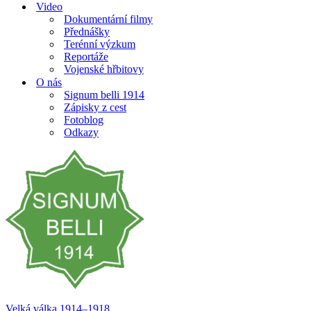
Video
Dokumentární filmy
Přednášky
Terénní výzkum
Reportáže
Vojenské hřbitovy
O nás
Signum belli 1914
Zápisky z cest
Fotoblog
Odkazy
Velká válka 1914–⁠⁠⁠⁠⁠⁠1918