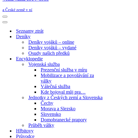
a České země v ní
Navigační
menu
Navigační
menu
Seznamy ztrát
Deníky
Deníky vojáků – online
Deníky vojáků – vydané
Osudy našich předků
Encyklopedie
Vojenská služba
Prezenční služba v míru
Mobilizace a povolávání za
války
Válečná služba
Kde bojoval můj pra…
Jednotky z Českých zemí a Slovenska
Čechy
Morava a Slezsko
Slovensko
Domobranecké prapory
Průběh války
Hřbitovy
Průvodce