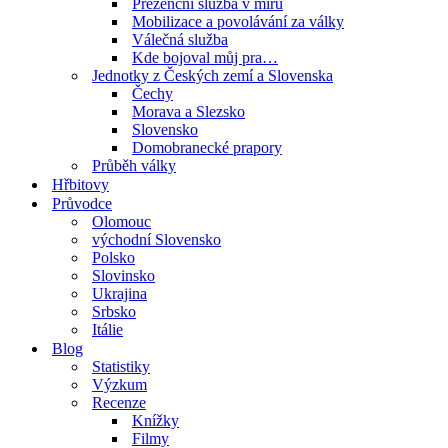
Prezenční služba v míru
Mobilizace a povolávání za války
Válečná služba
Kde bojoval můj pra…
Jednotky z Českých zemí a Slovenska
Čechy
Morava a Slezsko
Slovensko
Domobranecké prapory
Průběh války
Hřbitovy
Průvodce
Olomouc
východní Slovensko
Polsko
Slovinsko
Ukrajina
Srbsko
Itálie
Blog
Statistiky
Výzkum
Recenze
Knížky
Filmy