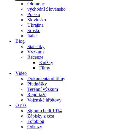
Olomouc
východní Slovensko
Polsko
Slovinsko
Ukrajina
Srbsko
Itálie
Blog
Statistiky
Výzkum
Recenze
Knížky
Filmy
Video
Dokumentární filmy
Přednášky
Terénní výzkum
Reportáže
Vojenské hřbitovy
O nás
Signum belli 1914
Zápisky z cest
Fotoblog
Odkazy