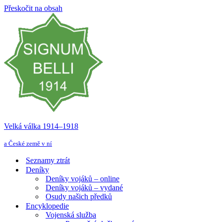
Přeskočit na obsah
Velká válka 1914–⁠⁠⁠⁠⁠⁠1918
a České země v ní
Seznamy ztrát
Deníky
Deníky vojáků – online
Deníky vojáků – vydané
Osudy našich předků
Encyklopedie
Vojenská služba