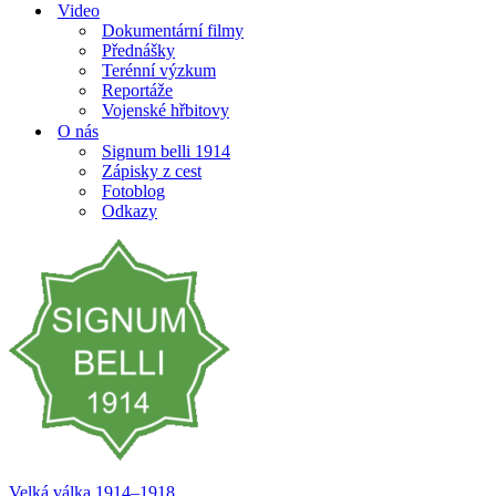
Video
Dokumentární filmy
Přednášky
Terénní výzkum
Reportáže
Vojenské hřbitovy
O nás
Signum belli 1914
Zápisky z cest
Fotoblog
Odkazy
Velká válka 1914–⁠⁠⁠⁠⁠⁠1918