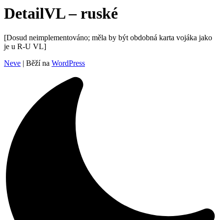
DetailVL – ruské
[Dosud neimplementováno; měla by být obdobná karta vojáka jako
je u R-U VL]
Neve
| Běží na
WordPress