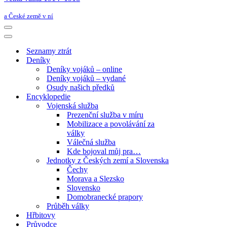
a České země v ní
Navigační
menu
Navigační
menu
Seznamy ztrát
Deníky
Deníky vojáků – online
Deníky vojáků – vydané
Osudy našich předků
Encyklopedie
Vojenská služba
Prezenční služba v míru
Mobilizace a povolávání za
války
Válečná služba
Kde bojoval můj pra…
Jednotky z Českých zemí a Slovenska
Čechy
Morava a Slezsko
Slovensko
Domobranecké prapory
Průběh války
Hřbitovy
Průvodce