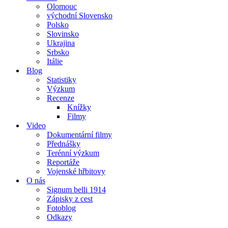
Olomouc
východní Slovensko
Polsko
Slovinsko
Ukrajina
Srbsko
Itálie
Blog
Statistiky
Výzkum
Recenze
Knížky
Filmy
Video
Dokumentární filmy
Přednášky
Terénní výzkum
Reportáže
Vojenské hřbitovy
O nás
Signum belli 1914
Zápisky z cest
Fotoblog
Odkazy