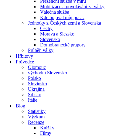
Prezenční služba v míru
Mobilizace a povolávání za války
Válečná služba
Kde bojoval můj pra…
Jednotky z Českých zemí a Slovenska
Čechy
Morava a Slezsko
Slovensko
Domobranecké prapory
Průběh války
Hřbitovy
Průvodce
Olomouc
východní Slovensko
Polsko
Slovinsko
Ukrajina
Srbsko
Itálie
Blog
Statistiky
Výzkum
Recenze
Knížky
Filmy