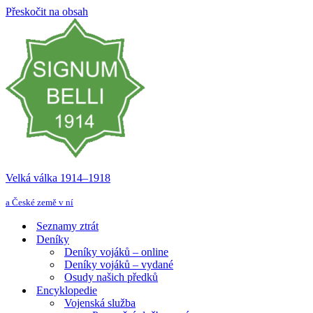
Přeskočit na obsah
Velká válka 1914–⁠⁠⁠⁠⁠⁠1918
a České země v ní
Seznamy ztrát
Deníky
Deníky vojáků – online
Deníky vojáků – vydané
Osudy našich předků
Encyklopedie
Vojenská služba