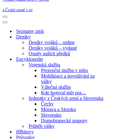
a České země v ní
Navigační
menu
Navigační
menu
Seznamy ztrát
Deníky
Deníky vojáků – online
Deníky vojáků – vydané
Osudy našich předků
Encyklopedie
Vojenská služba
Prezenční služba v míru
Mobilizace a povolávání za
války
Válečná služba
Kde bojoval můj pra…
Jednotky z Českých zemí a Slovenska
Čechy
Morava a Slezsko
Slovensko
Domobranecké prapory
Průběh války
Hřbitovy
Průvodce