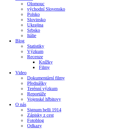
Olomouc
východní Slovensko
Polsko
Slovinsko
Ukrajina
Srbsko
Itálie
Blog
Statistiky
Výzkum
Recenze
Knížky
Filmy
Video
Dokumentární filmy
Přednášky
Terénní výzkum
Reportáže
Vojenské hřbitovy
O nás
Signum belli 1914
Zápisky z cest
Fotoblog
Odkazy