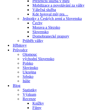
Prezenční služba v míru
Mobilizace a povolávání za války
Válečná služba
Kde bojoval můj pra…
Jednotky z Českých zemí a Slovenska
Čechy
Morava a Slezsko
Slovensko
Domobranecké prapory
Průběh války
Hřbitovy
Průvodce
Olomouc
východní Slovensko
Polsko
Slovinsko
Ukrajina
Srbsko
Itálie
Blog
Statistiky
Výzkum
Recenze
Knížky
Filmy