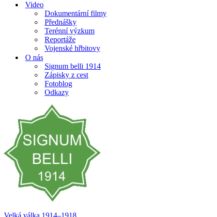
Video
Dokumentární filmy
Přednášky
Terénní výzkum
Reportáže
Vojenské hřbitovy
O nás
Signum belli 1914
Zápisky z cest
Fotoblog
Odkazy
Velká válka 1914–⁠⁠⁠⁠⁠⁠1918