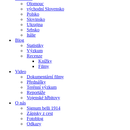
Olomouc
východní Slovensko
Polsko
Slovinsko
Ukrajina
Srbsko
Itálie
Blog
Statistiky
Výzkum
Recenze
Knížky
Filmy
Video
Dokumentární filmy
Přednášky
Terénní výzkum
Reportáže
Vojenské hřbitovy
O nás
Signum belli 1914
Zápisky z cest
Fotoblog
Odkazy