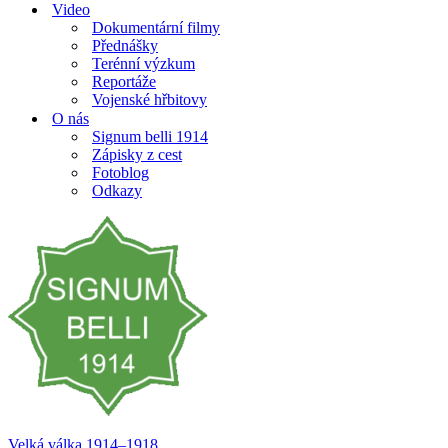
Video
Dokumentární filmy
Přednášky
Terénní výzkum
Reportáže
Vojenské hřbitovy
O nás
Signum belli 1914
Zápisky z cest
Fotoblog
Odkazy
Velká válka 1914–⁠⁠⁠⁠⁠⁠1918