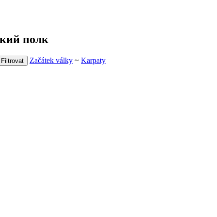
ский полк
Začátek války
~
Karpaty