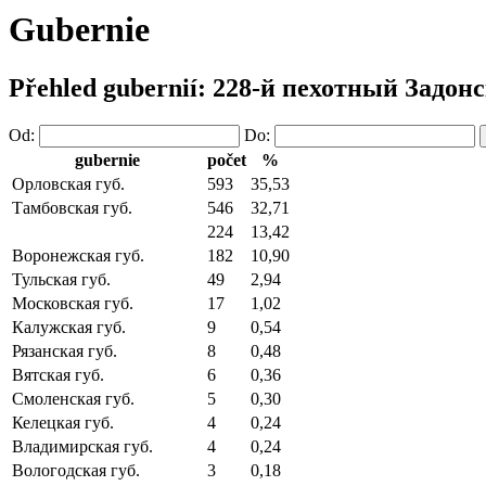
Gubernie
Přehled gubernií: 228-й пехотный Задон
Od:
Do:
gubernie
počet
%
Орловская губ.
593
35,53
Тамбовская губ.
546
32,71
224
13,42
Воронежская губ.
182
10,90
Тульская губ.
49
2,94
Московская губ.
17
1,02
Калужская губ.
9
0,54
Рязанская губ.
8
0,48
Вятская губ.
6
0,36
Смоленская губ.
5
0,30
Келецкая губ.
4
0,24
Владимирская губ.
4
0,24
Вологодская губ.
3
0,18