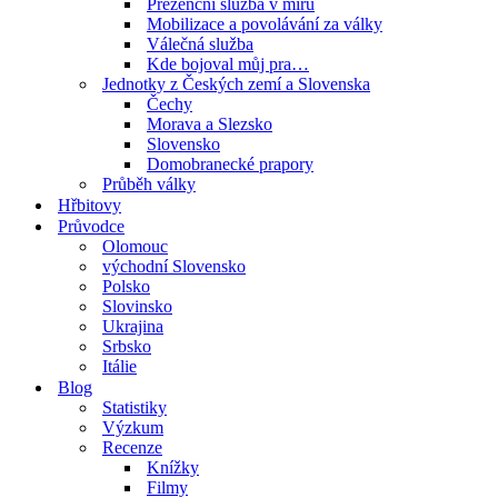
Prezenční služba v míru
Mobilizace a povolávání za války
Válečná služba
Kde bojoval můj pra…
Jednotky z Českých zemí a Slovenska
Čechy
Morava a Slezsko
Slovensko
Domobranecké prapory
Průběh války
Hřbitovy
Průvodce
Olomouc
východní Slovensko
Polsko
Slovinsko
Ukrajina
Srbsko
Itálie
Blog
Statistiky
Výzkum
Recenze
Knížky
Filmy