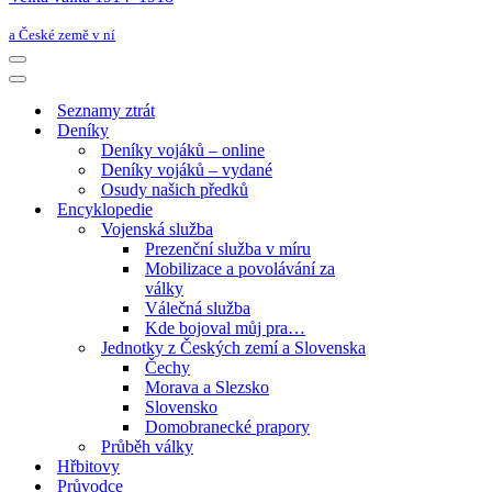
a České země v ní
Navigační
menu
Navigační
menu
Seznamy ztrát
Deníky
Deníky vojáků – online
Deníky vojáků – vydané
Osudy našich předků
Encyklopedie
Vojenská služba
Prezenční služba v míru
Mobilizace a povolávání za
války
Válečná služba
Kde bojoval můj pra…
Jednotky z Českých zemí a Slovenska
Čechy
Morava a Slezsko
Slovensko
Domobranecké prapory
Průběh války
Hřbitovy
Průvodce