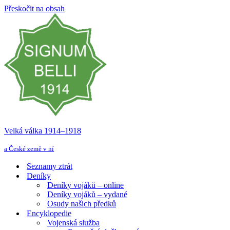
Přeskočit na obsah
Velká válka 1914–⁠⁠⁠⁠⁠⁠1918
a České země v ní
Seznamy ztrát
Deníky
Deníky vojáků – online
Deníky vojáků – vydané
Osudy našich předků
Encyklopedie
Vojenská služba