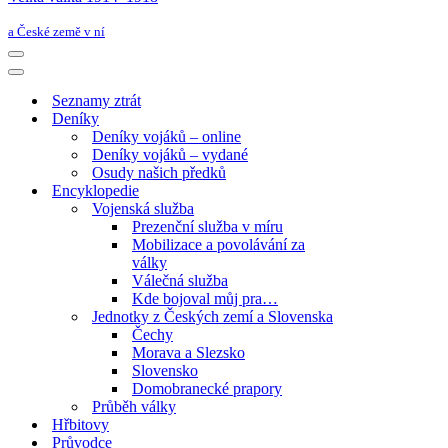
a České země v ní
Navigační
menu
Navigační
menu
Seznamy ztrát
Deníky
Deníky vojáků – online
Deníky vojáků – vydané
Osudy našich předků
Encyklopedie
Vojenská služba
Prezenční služba v míru
Mobilizace a povolávání za
války
Válečná služba
Kde bojoval můj pra…
Jednotky z Českých zemí a Slovenska
Čechy
Morava a Slezsko
Slovensko
Domobranecké prapory
Průběh války
Hřbitovy
Průvodce