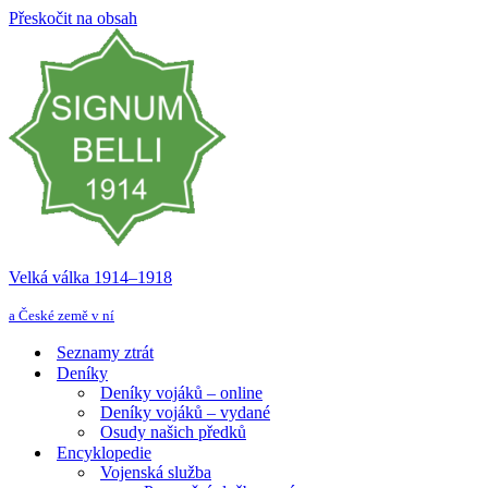
Přeskočit na obsah
Velká válka 1914–⁠⁠⁠⁠⁠⁠1918
a České země v ní
Seznamy ztrát
Deníky
Deníky vojáků – online
Deníky vojáků – vydané
Osudy našich předků
Encyklopedie
Vojenská služba