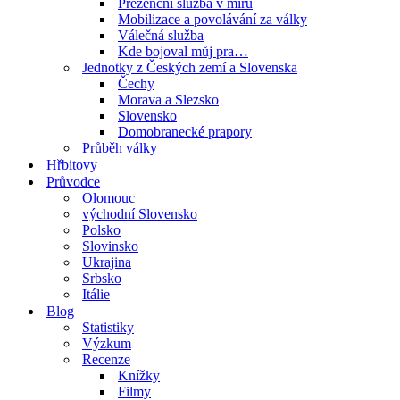
Prezenční služba v míru
Mobilizace a povolávání za války
Válečná služba
Kde bojoval můj pra…
Jednotky z Českých zemí a Slovenska
Čechy
Morava a Slezsko
Slovensko
Domobranecké prapory
Průběh války
Hřbitovy
Průvodce
Olomouc
východní Slovensko
Polsko
Slovinsko
Ukrajina
Srbsko
Itálie
Blog
Statistiky
Výzkum
Recenze
Knížky
Filmy