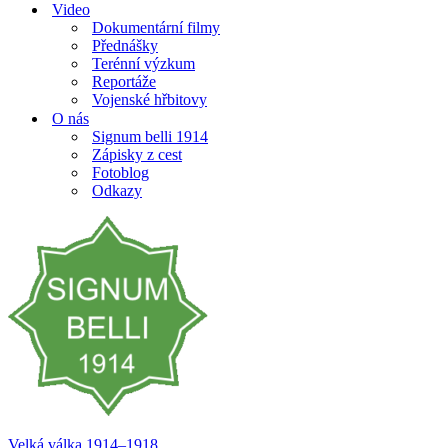
Video
Dokumentární filmy
Přednášky
Terénní výzkum
Reportáže
Vojenské hřbitovy
O nás
Signum belli 1914
Zápisky z cest
Fotoblog
Odkazy
Velká válka 1914–⁠⁠⁠⁠⁠⁠1918