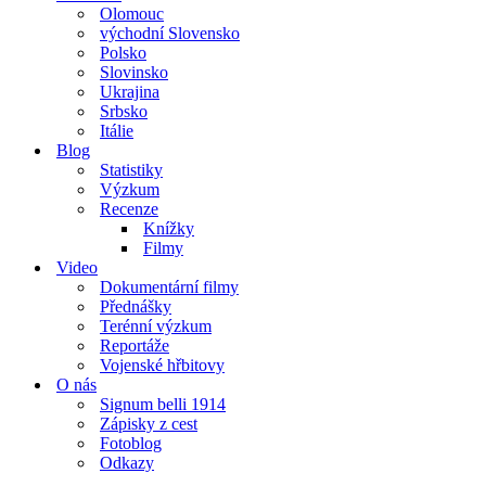
Olomouc
východní Slovensko
Polsko
Slovinsko
Ukrajina
Srbsko
Itálie
Blog
Statistiky
Výzkum
Recenze
Knížky
Filmy
Video
Dokumentární filmy
Přednášky
Terénní výzkum
Reportáže
Vojenské hřbitovy
O nás
Signum belli 1914
Zápisky z cest
Fotoblog
Odkazy