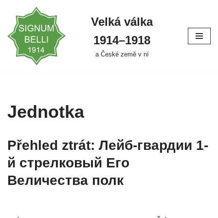
Velká válka
Přeskočit
na
1914–⁠⁠⁠⁠⁠⁠1918
obsah
a České země v ní
Jednotka
Přehled ztrát: Лейб-гвардии 1-
й стрелковый Его
Величества полк