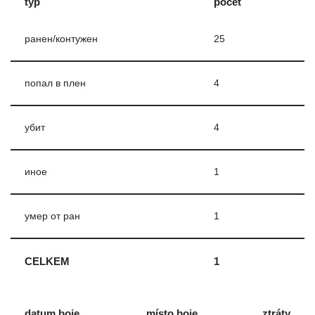
typ
počet
ранен/контужен
25
попал в плен
4
убит
4
иное
1
умер от ран
1
CELKEM
1
datum boje
místo boje
ztráty