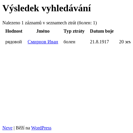
Výsledek vyhledávání
Nalezeno 1 záznamů v seznamech ztrát (болен: 1)
Hodnost
Jméno
Typ ztráty
Datum boje
M
рядовой
Смирнов Иван
болен
21.8.1917
20 зем
Neve
| Běží na
WordPress