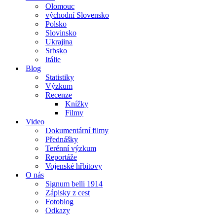
Olomouc
východní Slovensko
Polsko
Slovinsko
Ukrajina
Srbsko
Itálie
Blog
Statistiky
Výzkum
Recenze
Knížky
Filmy
Video
Dokumentární filmy
Přednášky
Terénní výzkum
Reportáže
Vojenské hřbitovy
O nás
Signum belli 1914
Zápisky z cest
Fotoblog
Odkazy